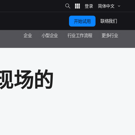
站
简体​中文
内
搜
索
联络​我们
开始​试用
企业
小型​企业
行业​工作​流程
更​多​行业
​现场​的