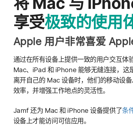
将
Mac
与
iPho
享受
极致​的​使用
Apple
用户​非常​喜爱
Appl
通过​在​所有​设备​上​提供​一致​的​用户​交​互​体
Mac
、
iPad
和
iPhone
能够​无缝​连接，​这​
离开​自己​的
Mac
设备​时，​他们​的​移动​设备​
效率，​并​增强​工作​地点​的​灵活性。
Jamf
还​为
Mac
和
iPhone
设备​提供​了
条件
设备​上​才​能​访问​可信​应用。