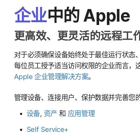
企业
中​的
Apple
更​高效、​更​灵活​的​远程​
对于​必须确保​设备始终处于​最​佳​运行​状态、​保
每​位​员工​授予适当​访问​权限​的​企业​而言，​这
Apple
企业​管理​解决​方案
。
管理​设备、​连接​用户、​保护​数据​并​完善​您​
设备
,
资产
和
应用​管理
Self Service
+