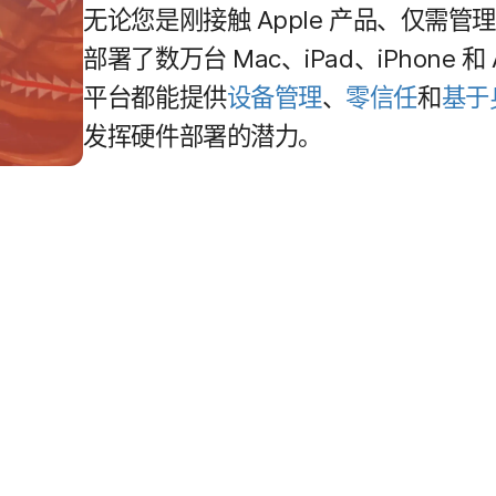
无论​您​是​刚接触
Apple
产品、​仅​需​管理​
部署​了​数万​台
Mac
、
iPad
、
iPhone
和
平台​都​能​提供
设备​管理
、
零信任
和
基于​
发挥​硬件​部署​的​潜力。