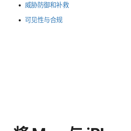
威​胁防御​和​补救
可​见性​与​合规