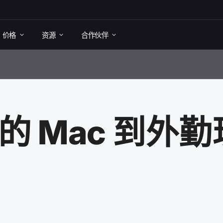
价格
资源
合作​伙伴
​的
Mac
到​外勤