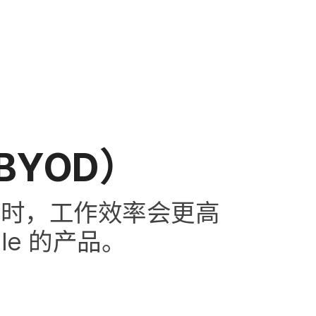
BYOD
）
，​工作​效率​会​更​高​
le
的​产品。