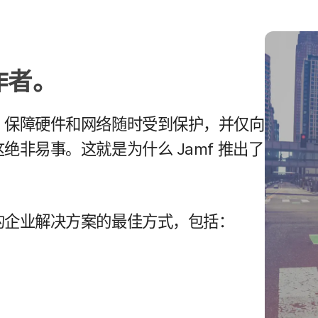
工作者。
障​硬件​和​网络​随时​受到​保护，​并​仅​向​
​绝​非易事。​这​就​是​为什么
Jamf
推出​了
的​企业​解决​方案​的​最佳​方式，​包括：