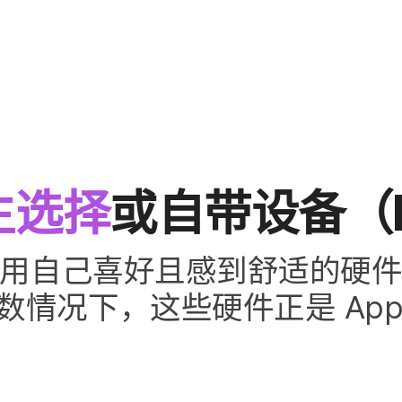
主选​择
或​自带​设备​（
​自己​喜好且​感到​舒适​的​硬件​时
数​情况​下，​这些​硬件​正​是
App