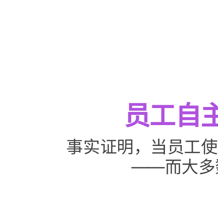
员工​自
事实​证明，​当员工​使用
——​而​大多