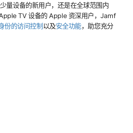
少量​设备​的​新​用户，​还是​在​全球​范围​内​
Apple TV
设备​的
Apple
资​深​用户，
Jamf
身份​的​访问​控制
以及
安全​功​能
，​助​您​充分​