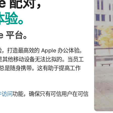
ne
配​对，​
​体验。
e
平台。
验，​打造​最​高效​的
Apple
办​公​体验。
是​其他​移动​设备​无法​比拟​的。​当员工​
总是​随身​携带。​这​有​助于​提高​工作​
​访问
功能，​确保​只​有​可信​用户​在​可信​