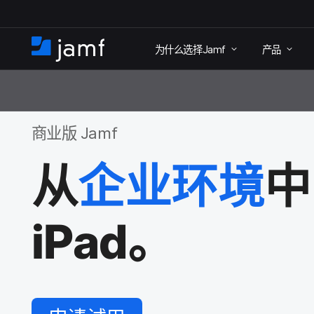
跳
为什么​选择
Jamf
产品
至
首
主
页
商业
要
内
商业​版
Jamf
容
从
企业​环境
中
iPad
。