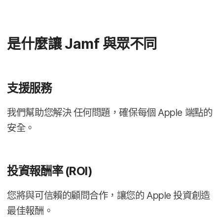
是​什麼​讓
Jamf
與​眾不同
支援​服務
我們​幫助​您​解決
任何​問題，​確保​每​個
Apple
端點​的​
安全。
投資​報酬率
(
ROI
)
您​將​與​可​信賴​的​顧問​合作，​讓您​的
Apple
投資​創造​
最佳​報酬。