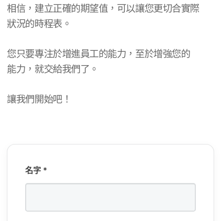
位
相信，​建立​正確​的​期望值，​可以​讓​您​更​切合​實際​
必
狀況​的​時程表。
填​
欄
您​只要​專注於​增進​員工​的​能力，​至於​增強​您​的​
位
能力，​就​交給​我們​了。
必
填​
讓​我們​開始​吧！
欄
位
名​字
*