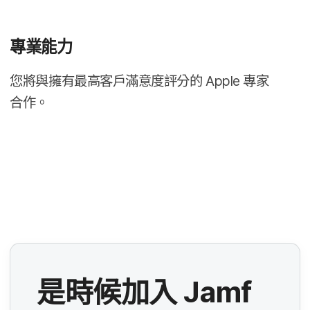
專業​能力
您​將​與​擁有​最​高客戶​滿意度​評分​的
Apple
專家​
合作。
是​時候​加入
Jamf