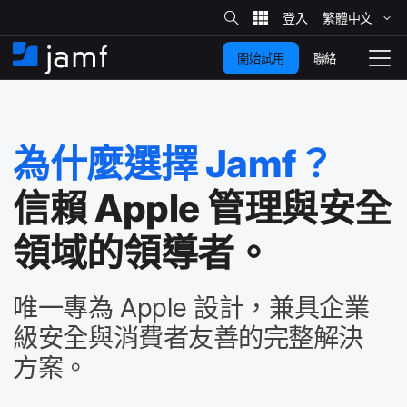
網
站
繁體​中文
跳
搜
尋
聯絡
開始試用
至
住
切
家
換
主
要
瀏
覽
為​什麼​選擇
Jamf
？
內
容
信賴
Apple
管理​與​安全​
領域​的​領導者。
唯一​專為
Apple
設計，​兼具​企業​
級​安全​與​消費者​友善​的​完整​解決​
方案。