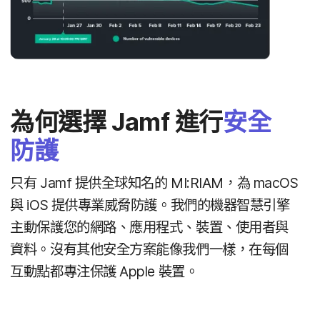
為​何選擇
Jamf
進行
安全​
防護
只有
Jamf
提供​全球​知名​的
MI
:
RIAM
，​為
macOS
與
iOS
提供​專業​威脅​防護。​我們​的​機器​智慧​引擎​
主動​保護​您​的​網路、​應用​程式、​裝置、​使用者​與​
資料。​沒有​其他​安全​方案​能​像​我們​一樣，​在​每​個​
互動點都​專注​保護
Apple
裝置。