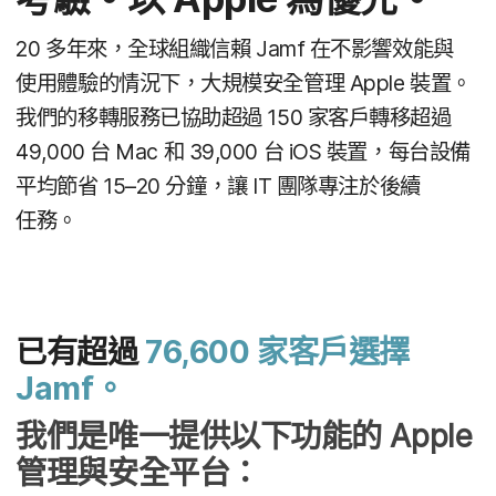
20
多​年​來，​全球​組織​信賴
Jamf
在​不​影響​效能​與​
使用​體驗​的​情況​下，​大規模​安全​管理
Apple
裝置。​
我們​的​移轉​服務​已​協助​超過
150
家​客戶​轉移​超過
49
,
000
台
Mac
和
39
,
000
台
iOS
裝置，​每​台​設備​
平均​節​省
15
–
20
分鐘，​讓
IT
團隊​專注於​後續​
任務。
已​有​超過
76
,
600
家​客戶​選擇
Jamf
。
我們​是​唯一​提供​以下​功能​的
Apple
管理​與​安全​平台：