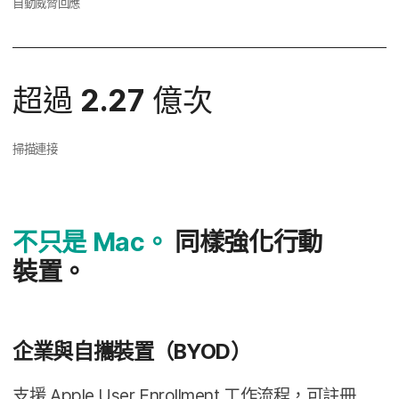
自動威脅​回​應
超過
2
.
27
億​次
掃描​連接
不​只是
Mac
。
同樣​強化​行動​
裝置。
企業​與​自攜​裝置​（
BYOD
）
支援
Apple User Enrollment
工作​流程，​可註​冊​