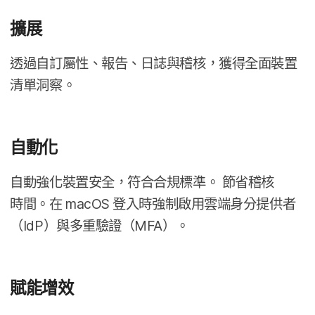
擴展
透過​自​訂屬性、​報告、​日誌​與​稽核，​獲得​全面​裝置​
清單​洞察。
自動化
自動​強化​裝置​安全，​符合​合規標準。
節​省​稽核​
時間。​在
macOS
登入​時​強制​啟用​雲端身​分​提供​者​
（
IdP
）​與​多​重驗​證（
MFA
）。
賦​能​增效