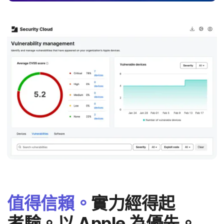
值得​信賴。
實力​經得​起​
考驗。​以
Apple
為​優先。