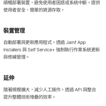
順暢部署​裝置，​避免​使用​者​困惑​或​系統​中斷。​提供​
使用​者​安全、​簡單​的​資源​存取。
裝置​管理
自動部署​與​更新​應​用​程式。​透過
Jamf App
Installers
與
Self Service
+
強制​執行​作業​系統​更​新​
與​修補​管理。
延伸
隨​著​規模​擴大，​減少​人​工​操作。​透過
API
與​整合​
提升​整體​技術​堆疊​的​效率。