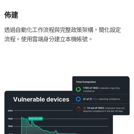
佈​建
透過​自動化​工作​流程​與​完整​政策​架構，​簡化​設定​
流程。​使用​雲端身​分​建立​本機​帳號。