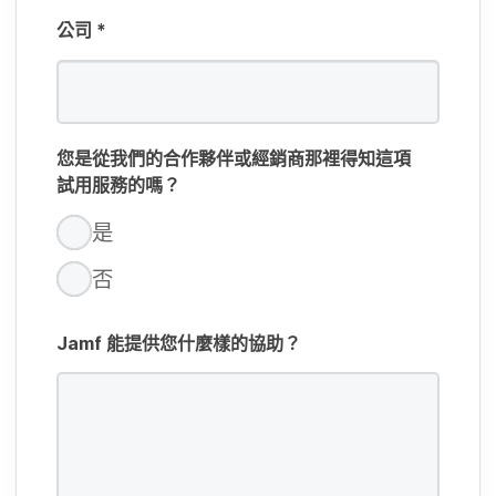
公司
*
您​是​從​我們​的​合作​夥伴​或​經銷商​那​裡​得知​這​項​
試用​服務​的​嗎？
是
否
Jamf
能​提供​您什麼樣​的​協助？