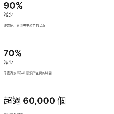
90
%
減少
終端​使用​者​流失​生​產力​的​狀況
70
%
減少
修復​資安​事件​和​漏洞​所​花費​的​時間
超過
60
,
000
個