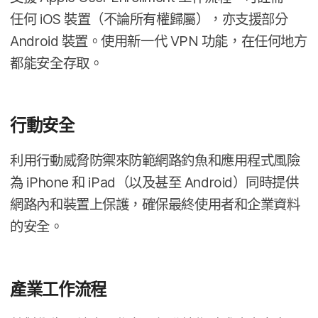
任何
iOS
裝置（​不論​所有權​歸​屬），​亦​支援​部分
Android
裝置。​使用​新一​代
VPN
功能，​在​任何​地方​
都​能​安全​存取。
行動​安全
利用​行動​威脅防禦​來​防範​網路​釣魚和​應用​程式​風險​
為
iPhone
和
iPad
（​以及​甚至
Android
）​同時​提供​
網路​內​和​裝置​上​保護，​確保​最​終​使用​者​和​企業​資料​
的​安全。
產業​工作​流程