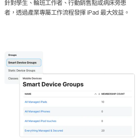
針對​學生、​輪班​工作者、​行動​銷售點​或​病床​旁​患​
者，​透過​產業​專屬​工作​流程​發揮
iPad
最​大​效益。