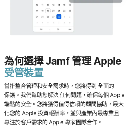
為​何選擇
Jamf
管理
Apple
受​管​裝置
當拰​整合​管理​和​安全​需求​時，​您​將​得到
全面​的​
保護。​我們​幫助​您​解決
任何​問題，​確保​每​個
Apple
端點​的​安全。​您​將​獲得​值得​信賴​的​顧問​協助，​最​大​
化您​的
Apple
投資​報​酬率，​並​與​產業​內​最​專業且​
專注於​客戶​需求​的
Apple
專家團隊​合作。