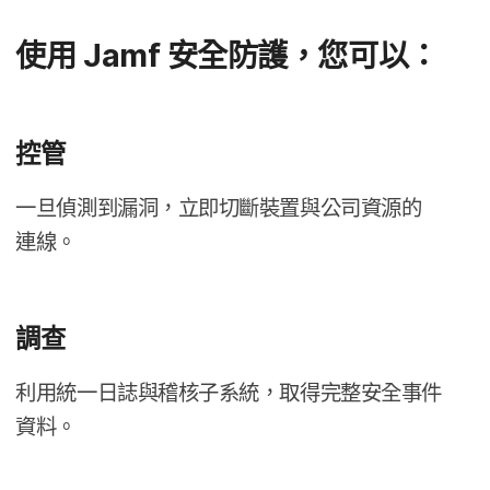
使用
Jamf
安全​防護，​您​可以：
控管
一旦​偵測到​漏洞，​立即​切斷​裝置​與​公司​資源​的​
連線。
調查
利用​統一日​誌​與​稽核子​系統，​取得​完整​安全​事件​
資料。