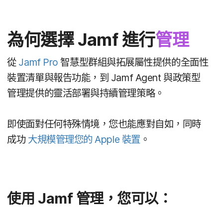
為​何選擇
Jamf
進行
管理
從
Jamf Pro
智慧型​群組​與​拓展屬性​提供​的​全面​性​
裝置​清單​與​報告​功能，​到
Jamf Agent
與​政策型​
管理​提供​的​靈活部署​與​持續​管理​策略。
即​使​面對​任何​特殊​情境，​您​也​能​應​對​自如，​同時​
成功
大規模​管理您​的
Apple
裝置
。
使用
Jamf
管理，​您​可以：