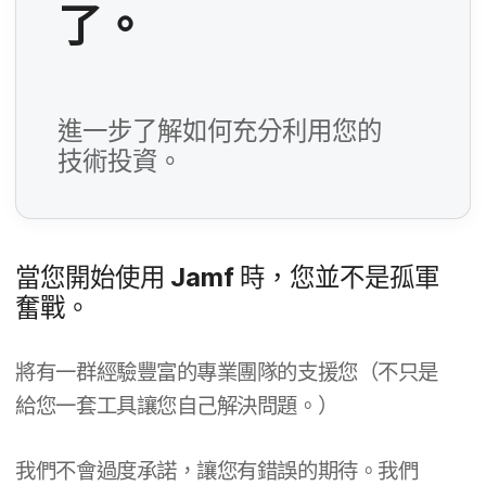
了。
必
填​
欄
位
進一步​了​解如何​充分​利用您​的​
必
技術​投資。
填​
欄
位
必
當您​開始​使用
Jamf
時，​您​並​不​是​孤軍​
填​
奮戰。
欄
將​有​一群​經驗​豐富​的​專業​團隊​的​支援​您（​不​只是​
位
必
給您​一​套​工具​讓​您​自己​解決​問題。​）
填​
欄
我們​不會​過度​承諾，​讓​您​有​錯誤​的​期待。​我們​