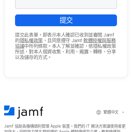
提交
提交​此​表單，​即​表示​本​人​確認​已​收到​並​審閱
Jamf
的
隱私權​政策
，​且​同意​遵守
Jamf
軟體​授權​與​服務​
協議
中​所​列​條款。​本人​了​解​並​確認，​依隱私權​政策​
所述，​對​本​人​個​資收集、​利用、​揭露、​轉移、​分享​
以及​儲存​的​方式。
繁體​中文
Jamf
協助​各​機構​順利​管理
Apple
裝置。​我們​的
IT
解決​方案​讓​使用​者​更​
加強​大，​同時​致力​將​名聞​遐邇​的
Apple
體驗​傳遞​至​企業、​教育​機構​與​