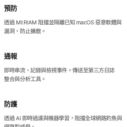
預防
透過
MI
:
RIAM
阻擋​並​隔離​已​知
macOS
惡意​軟體​與​
漏洞，​防止​擴散。
通報
即​時​串流、​記錄​與​檢視​事件。​傳送​至​第三​方日​誌​
整合​與​分析​工具。
防護
透過
AI
即​時​過濾​與​機器​學習，​阻擋​全球​網路​釣魚​與​