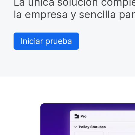
La única solución compl
a
l
la empresa y sencilla pa
Iniciar prueba