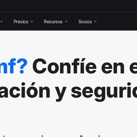
Precios
Recursos
Socios
mf?
Confíe en e
ación y seguri