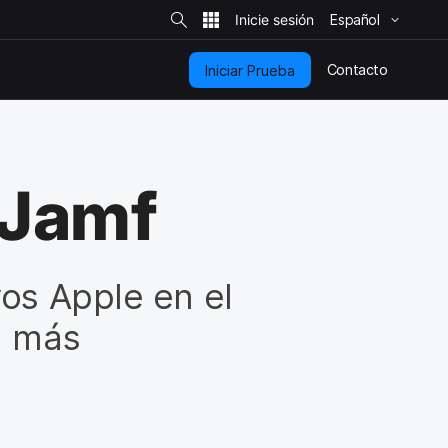
B
ú
Español
s
q
u
e
Contacto
Iniciar Prueba
d
a
e
n
e
l
s
i
 Jamf
t
i
o
vos Apple en el
a más