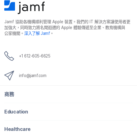
Jamf
協助​各​機構​順利​管理
Apple
裝置。​我們​的
IT
解決​方案​讓​使用​者​更​
加強​大，​同時​致力​將​名聞​遐邇​的
Apple
體驗​傳遞​至​企業、​教育​機構​與​
公家​機關。
深入​了​解
Jamf
。
+
1 612-605-6625
info
@
jamf
.
com
商務
Education
Healthcare