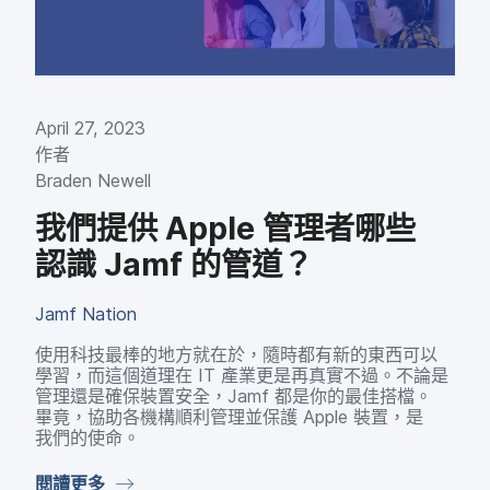
April 27
,
2023
作​者
Braden Newell
我們​提供
Apple
管理​者​哪些​
認識
Jamf
的​管道？
Jamf Nation
使用​科技​最棒​的​地方​就​在​於，​隨時​都​有​新​的​東西​可以​
學習，​而​這​個​道理​在
IT
產業​更​是​再​真實​不過。​不論​是​
管理​還是​確保​裝置​安全，
Jamf
都​是​你​的​最佳​搭檔。​
畢竟，​協助​各​機構​順利​管理​並​保護
Apple
裝置，​是​
我們​的​使命。
閱讀​更多