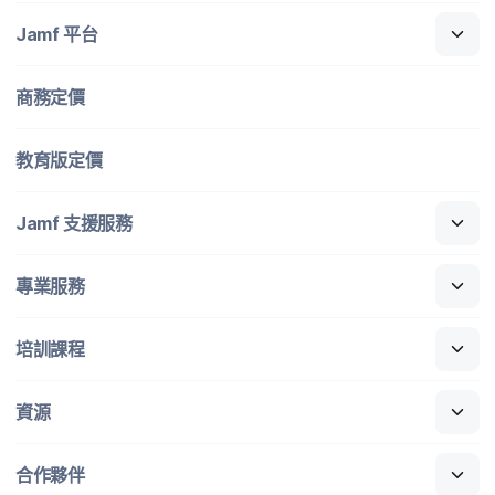
Jamf
平​台
商務定​價
教育版定​價
Jamf
支援​服務
專業​服務
培訓​課程
資源
合作​夥伴