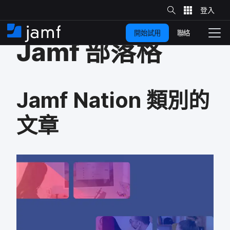
網
站
跳
搜
尋
聯絡
開始試用
至
住
切
Jamf
部​落格
家
換
主
要
瀏
覽
內
Jamf Nation
類別​的​
容
文章