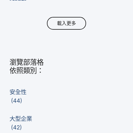
載入更多
瀏覽部​落格
依​照​類別：
安全性
(
44
)
大型​企業
(
42
)