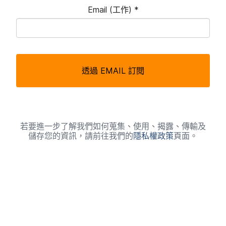
Email
(工作)
*
必
填
透過
EMAIL
訂閱
欄
位
若​要​進一步​了​解​我們​如何​蒐集、​使用、​揭露、​傳輸​及​
儲存您​的​資訊，​請​前往​我們​的
隱私權​政策
頁面。