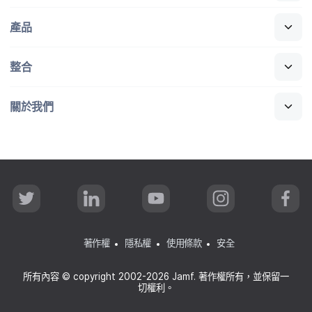
產品
整合
關於​我們
T
L
Y
I
F
w
i
o
n
a
i
n
u
s
c
t
k
T
t
e
t
e
u
a
b
著作權
隱私權
使用條款
安全
e
d
b
g
o
r
I
e
r
o
n
a
k
所有​內容
©
copyright 2002-2026 Jamf
.
著​作權​所有，​並​保留​一​
m
切權利。