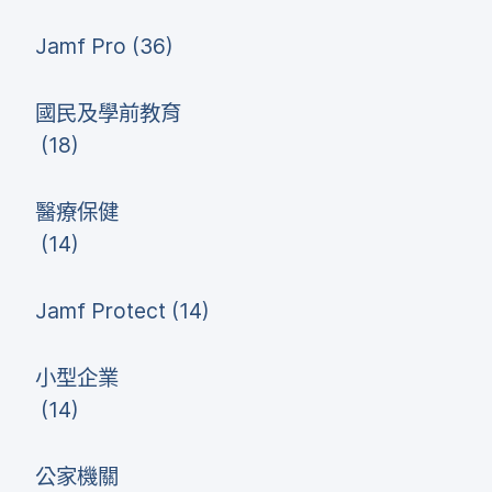
Jamf Pro
(
36
)
國民​及​學前​教育
(
18
)
醫療​保健
(
14
)
Jamf Protect
(
14
)
小型​企業
(
14
)
公家​機關