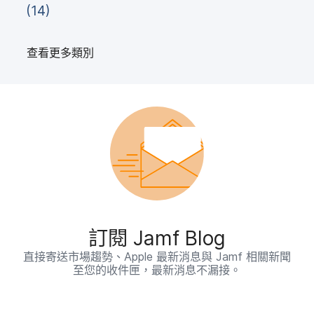
(
14
)
查​看​更多​類別
訂閱
Jamf Blog
直接​寄送​市場​趨勢、
Apple
最​新​消息​與
Jamf
相關​新聞​
至​您​的​收件​匣，​最​新​消息​不​漏接。