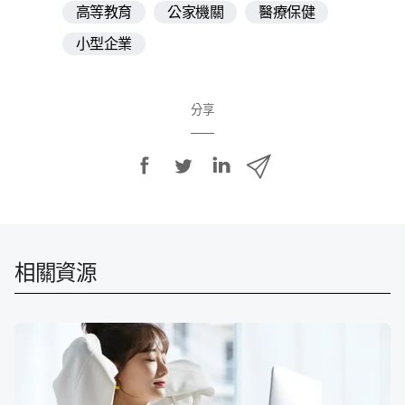
高等教育
公家機關
醫療保健
小型企業
分享
分
分
分
透
享
享
享
過
E
至
至
至
m
F
T
L
a
a
w
i
i
相關​資源
c
i
n
l
e
t
k
分
b
t
e
享
o
e
d
o
r
I
k
n