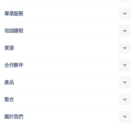
專業​服務
培訓​課程
資源
合作​夥伴
產品
整合
關於​我們