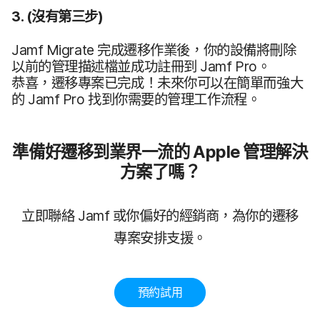
3
.
(沒有​第三步)
Jamf Migrate
完成​遷​移​作業​後，​你​的​設備​將​刪除​
以​前​的​管理​描述檔​並​成功​註​冊到
Jamf Pro
。​
恭喜，​遷移​專案​已​完成​！​未來​你​可以​在​簡單​而​強大​
的
Jamf Pro
找到​你​需要​的​管理​工作​流程。
準備​好遷移到​業界​一流​的
Apple
管理​解決​
方案​了​嗎？
立即​聯絡
Jamf
或​你​偏好​的​經銷商，​為​你​的​遷移​
專案​安排​支援。
預約​試用