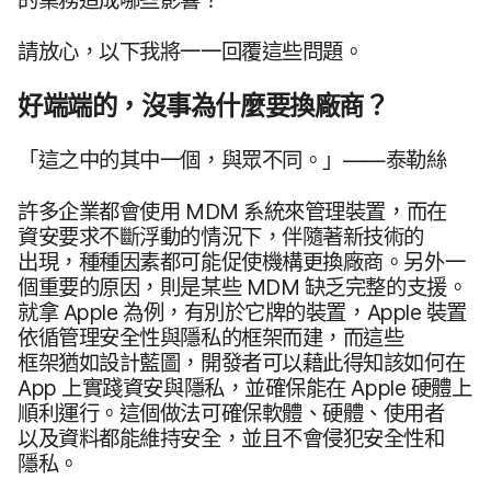
請​放心，​以下​我​將​一一​回覆​這些​問題。
好​端端​的，​沒事​為​什麼​要​換​廠商？
「這​之​中​的​其中​一​個，​與​眾​不同。​」​——​泰勒​絲
許多​企業​都會​使用
MDM
系統來​管理​裝置，​而​在​
資安​要求​不斷​浮動​的​情況​下，​伴​隨​著​新​技術​的​
出現，​種​種​因​素​都​可能​促使​機構​更​換​廠商。​另外​一​
個​重要​的​原因，​則​是​某些
MDM
缺乏​完整​的​支援。​
就​拿
Apple
為​例，​有別於​它牌​的​裝置，
Apple
裝置​
依循​管理​安全性​與​隱私​的​框架​而​建，​而​這些​
框架猶如​設計​藍圖，​開發​者​可以​藉​此​得​知該​如何​在
App
上​實踐​資安​與​隱私，​並​確​保​能​在
Apple
硬體​上​
順利​運行。​這​個​做法​可確保​軟體、​硬體、​使用​者​
以及​資料​都​能​維持​安全，​並且​不會​侵犯​安全性​和​
隱私。