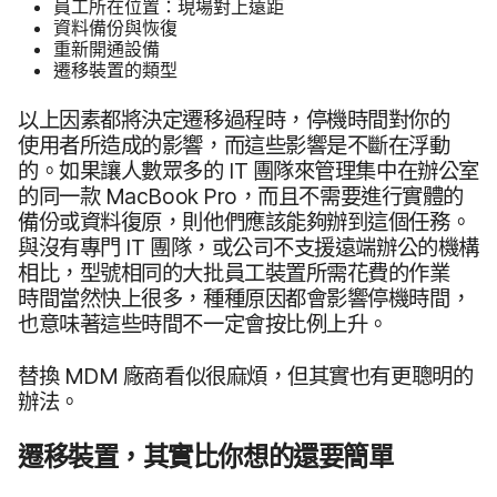
員工​所​在​位置：​現場​對​上​遠​距
資料​備份​與​恢復
重新​開通​設備
遷​移​裝置​的​類型
以上​因​素​都​將​決定​遷​移​過程​時，​停機​時間​對​你​的​
使用​者​所​造成​的​影響，​而​這些​影響​是​不斷​在​浮動​
的。​如果​讓​人​數​眾多​的
IT
團隊​來​管理​集中​在​辦公室​
的​同​一​款
MacBook Pro
，​而且​不​需要​進行​實體​的​
備份​或​資料​復原，​則​他們​應該​能夠​辦到​這​個​任務。​
與​沒有​專門
IT
團隊，​或​公司​不​支援​遠端辦公​的​機構​
相比，​型號​相同​的​大​批​員工​裝置​所​需​花費​的​作業​
時間​當然​快上​很​多，​種​種​原​因​都​會​影響​停機​時間，​
也​意​味著​這些​時間​不​一定​會​按​比例​上升。
替換
MDM
廠商​看似​很​麻煩，​但​其實​也​有​更​聰明​的​
辦法。
遷​移​裝置，​其實​比​你​想​的​還要​簡單