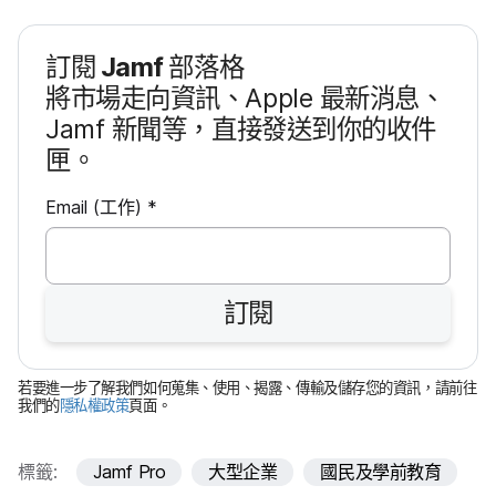
訂閱
Jamf
部​落格
將​市場​走向​資訊、
Apple
最​新​消息、
Jamf
新聞​等，​直接​發送​到​你​的​收件​
匣。
必
Email
(工作)
*
填
欄
訂閱
位
若​要​進一步​了​解​我們​如何​蒐集、​使用、​揭露、​傳輸​及​儲存您​的​資訊，​請​前往​
我們​的
隱私權​政策
頁面。
標籤:
Jamf Pro
大型企業
國民及學前教育