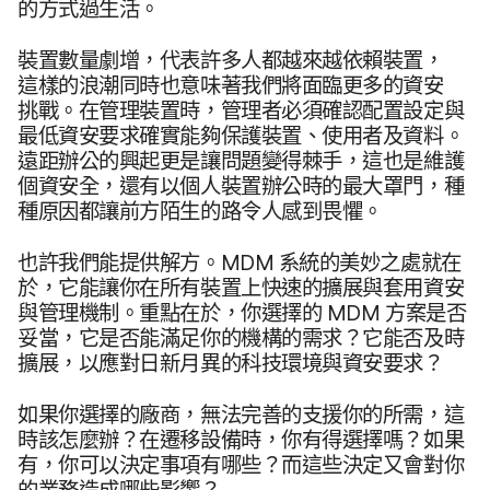
的​方式​過​生活。
裝置數量​劇增，​代表​許多​人​都​越來​越​依​賴​裝置，​
這樣​的​浪潮​同時​也​意味​著​我們​將​面臨​更多​的​資安​
挑戰。​在​管理​裝置​時，​管理​者​必須​確認​配置​設定​與​
最​低​資安​要求​確實​能夠​保護​裝置、​使用​者​及​資料。​
遠距​辦公​的​興起​更​是​讓​問題​變得​棘手，​這​也​是​維護​
個​資​安全，​還​有​以​個人​裝置​辦公時​的​最​大​罩門，​種​
種​原因​都​讓​前方​陌生​的​路令​人​感到​畏懼。
也​許我們​能​提供​解方。
MDM
系統​的​美妙​之​處​就​在​
於，​它​能​讓​你​在​所有​裝置​上​快速​的​擴展​與​套用​資安​
與​管理​機制。​重點​在於，​你​選擇​的
MDM
方案​是否​
妥當，​它​是否​能​滿足你​的​機構​的​需求？​它​能否​及​時​
擴展，​以​應​對日​新月​異​的​科技​環境​與​資安​要求？
如果​你​選擇​的​廠商，​無法​完善​的​支援​你​的​所​需，​這​
時​該​怎麼​辦？​在​遷移​設備​時，​你​有​得​選擇​嗎？​如果​
有，​你​可以​決定​事​項​有​哪些？​而​這些​決定​又會​對你​
的​業務​造成​哪些​影響？