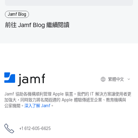
Jamf Blog
前往
Jamf Blog
繼續​閱讀
繁體​中文
Jamf
協助​各​機構​順利​管理
Apple
裝置。​我們​的
IT
解決​方案​讓​使用​者​更​
加強​大，​同時​致力​將​名聞​遐邇​的
Apple
體驗​傳遞​至​企業、​教育​機構​與​
公家​機關。
深入​了​解
Jamf
。
+
1 612-605-6625