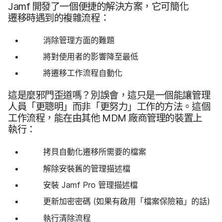
Jamf
開發​了​一​個​便捷​的​解決​方案，​它​可​簡化​
遷移時​遇到​的​複雜​流程：
消除​管理​方面​的​難題
將​對​使用​者​的​影響​降​至​最​低
將​遷移​工作​流程​自動化
這​是​麼​邪門​歪道​嗎？​別​誤會，​這​只是​一​個​能​讓​管理​
人員​「更​聰明」​而​非​「更​努力」​工作​的​方法。​這​個​
工作​流程，​能​在​由​其他
MDM
廠商​管理​的​裝置​上​
執行：
拷貝​自動化​遷移所​需要​的​檔案
解除​安裝舊​的​管理​描述​檔
安裝
Jamf Pro
管理​描述​檔
更​新加密​密碼
(如果​有​啟用​「檔案​保險​箱」​的​話)
執行​清除​流程