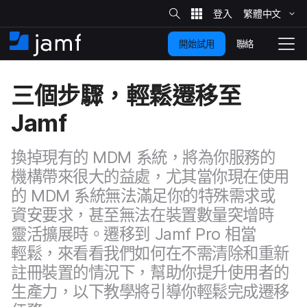
網
站
繁體​中文
跳
搜
尋
聯絡
開始試用
至
住
切
家
換
主
三​個​步驟，​輕鬆​遷​移​至
要
瀏
覽
Jamf
內
容
換​掉​現有​的
MDM
系統，​將​為​你​服務​的​
機構​帶來​很​大​的​益處，​尤其​當​你​現在​使用​
的
MDM
系統​無法​滿足你​的​特殊​需求​或​
資安​要求，​甚至​無法​在​裝置​數量​突​增時​
靈活​擴展時。​遷移到
Jamf Pro
相當​
輕鬆，​來​看​看​我們​如何​在​不需​清除​和​重新​
註冊​裝置​的​情況​下，​幫助​你​提升​使用者​的​
生產力，​以下​教學​將​引導​你​輕鬆​完成​遷​移​