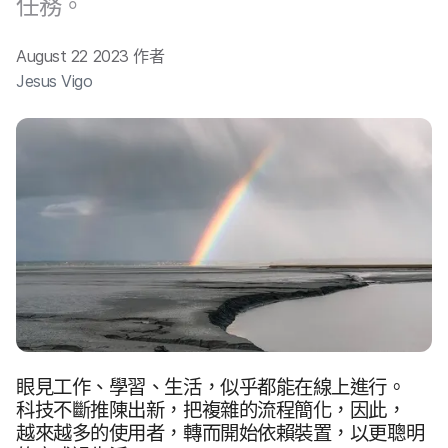
任務。
August 22 2023
作​者
Jesus Vigo
眼見​工作、​學習、​生活，​似乎​都​能​在線​上​進行。​
科技​不斷​推陳​出新，​把​複雜​的​流程​簡化，​因此，​
越來​越多​的​使用​者，​轉而​開始​依​賴​裝置，​以​更​聰明​