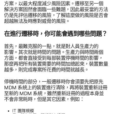
方案，​以​最​大程​度​減少​風險​因素。​遷移​至​另​一​個​
解決​方案​固然​會​面臨​一些​難題，​因此​最​妥​當​的​方法​
仍​是​先評估​遷移​的​風險，​了解​這​麼​做​的​風險​是否​會​
超越​無法​及​時​應​對​威脅​的​風險。
在​進行​遷移​時，​你​可能​會​遇到​哪些​問題？
首先，​最難​克服​的​一點，​就是​對​人員​生​產力​的​
影響。​其次​就是​時間​的​問題。​生產力​與​時間​兩​個​
方面，​都​會​直接​受到​每​部​裝置​停機​時間​的​影響，​
那麼​再​把​所有​裝置​需要​的​時間​加總​起來，​裝置​數量​
越多，​則​完成​專案​所​花費​的​時間​就​越長。
停機​時間​的​部分，​一般​遷移​時​你​會​須​要​先​把​原先
MDM
系統​上​的​裝置​進行​清除，​再​將​裝置​重新​註冊​
至​新​的
MDM
系統，​雖然​重新​註冊​的​過程​本身​並​
不會​非常​耗時，​但是​其它​因素，​例如：
IT
團隊​規模