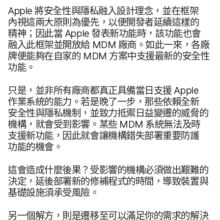
Apple
將​安全性​與​隱私​融入​設計​理念，​並​在​框架​
內視​這​兩​大​原則​為​優先，​以​便​開發者​延續​這樣​的​
精神​；​因此​當
Apple
發表​新功​能​時，​該​功能​也​會​
融入​此​框架​並​開放​給
MDM
廠商。​如此​一來，​各​廠​
牌​便​能夠​在​自家​的
MDM
方案​中​支援​最​新​的​安全性​
功能。
只是，​並​非​所有​廠商​都​真正​具備​當日​支援
Apple
作業​系統​的​能力。​若​是​晚​了​一步，​那些​依​賴​全​新​
安全性​與​隱私​機制，​並​致力​抵禦​日​益​變遷​的​威脅​的​
機構，​就會​受到​影響。​某些
MDM
系統​無法​及​時​
支援​新功能，​因此​就​會​讓​機構​錯失部署​重要​防護​
功能​的​機會。
這​會​造成​什麼​後​果？​受​影響​的​機構​必須​做出​艱難​的​
決定，​延後​部署​新​的​修補​程式​的​時間，​導致​裝置​與​
基礎​設施​須​承受​風險。
另​一​個​解方，​則​是​遷移​至​可以​滿足你​的​需求​的​解決​