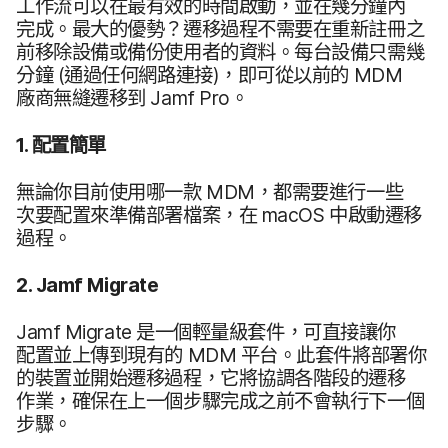
工作​流​可以​在​最​有效​的​時間​啟動，​並​在​幾​分鐘​內​
完成。​最​大​的​優勢？​遷​移​過程​不​需要​在​重新​註冊​之​
前​移除​設備​或​備份​使用者​的​資料。​每​台​設備​只​需​幾​
分鐘
(通過​任何​網路​連接)，​即​可​從​以​前​的
MDM
廠商​無縫​遷移到
Jamf Pro
。
1
.
配置​簡單
無論​你​目前​使用​哪​一​款
MDM
，​都​需要​進行​一些​
次要​配置​來​準備部署​檔案，​在
macOS
中​啟動​遷​移​
過程。
2
.
Jamf Migrate
Jamf Migrate
是​一​個​輕量​級​套件，​可​直接​讓​你​
配置​並​上​傳​到​現有​的
MDM
平台。​此​套件​將​部署​你​
的​裝置​並​開始​遷​移​過程，​它​將​協調​各​階段​的​遷移​
作業，​確保​在​上​一​個​步驟​完成​之​前​不會​執行​下​一​個​
步驟。