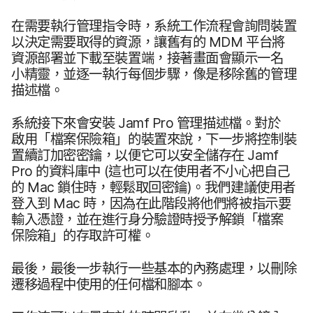
在​需要​執行​管理​指令​時，​系統​工作​流程​會​詢問​裝置​
以​決定​需要​取得​的​資源，​讓​舊有​的
MDM
平台​將​
資源部署​並​下載​至​裝置端，​接著​畫面會​顯示​一​名​
小精靈，​並​逐​一​執行​每​個​步驟，​像​是​移除舊​的​管理​
描述檔。
系統​接下​來​會​安裝
Jamf Pro
管理​描述檔。​對於​
啟用​「檔案​保險​箱」​的​裝置​來​說，​下​一步​將​控制​裝​
置續訂​加密​密鑰，​以​便它​可以​安全​儲存在
Jamf
Pro
的​資料​庫​中
(這​也​可以​在​使用​者​不​小心​把​自己​
的
Mac
鎖​住​時，​輕鬆​取​回密鑰)。​我們​建議​使用​者​
登入​到
Mac
時，​因為​在​此​階段​將​他們​將​被​指示​要​
輸入​憑證，​並​在​進行​身​分驗​證​時​授予​解鎖​「檔案​
保險​箱」​的​存取​許​可權。
最後，​最後​一步​執行​一些​基本​的​內務​處理，​以​刪除​
遷​移​過程​中​使用​的​任何​檔​和​腳本。