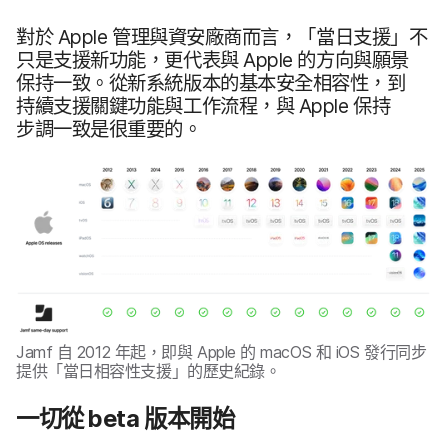
對於
Apple
管理​與​資安​廠商​而​言，​「當日​支援」​不​
只是​支援​新功能，​更​代表​與
Apple
的​方向​與​願景​
保持​一致。​從新​系統​版本​的​基本​安全​相容性，​到​
持續​支援​關鍵​功能​與​工作​流程，​與
Apple
保持​
步調一​致​是​很​重要​的。
Jamf
自
2012
年​起，​即​與
Apple
的
macOS
和
iOS
發行​同步​
提供​「當日​相容性​支援」​的​歷史​紀錄。
一​切​從
beta
版​本​開始