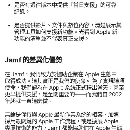
是否​有​過往版本​中​提供​「當日​支援」​的​可​靠​
紀錄。
是否​提供​影片、​文件​與​數位​內容，​清楚​展示​其​
管理​工具​如何​支援​新功能。​光​看​到
Apple
新​
功能​的​清單​並​不​代表​真正​支援。
Jamf
的​差異化​優勢
在
Jamf
，​我們​致力於​協助​企業​在
Apple
生態​中​
取得​成功。​這​其​實正​是​我們​的​使命。
為了​實現​這​項​
使命，​我們​認為​在
Apple
系統​正式​釋出​當天，​甚至​
更​早​提供​支援，​是​至​關​重要​的​——​而​我們​自
2002
年​起​就​一直​這​麼​做。
無論​是​保持​與
Apple
最​新​作業​系統​的​相容、​加速​
採用​最​關鍵​的
Apple
工作​流程，​或​是​擴展
Apple
專屬​技術​的​能力，
Jamf
都​能​協助​你​在
Apple
生態​