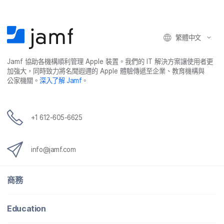
繁體​中文
Jamf
協助​各​機構​順利​管理
Apple
裝置。​我們​的
IT
解決​方案​讓​使用​者​更​
加強​大，​同時​致力​將​名聞​遐邇​的
Apple
體驗​傳遞​至​企業、​教育​機構​與​
公家​機關。
深入​了​解
Jamf
。
+
1 612-605-6625
info
@
jamf
.
com
商務
Education