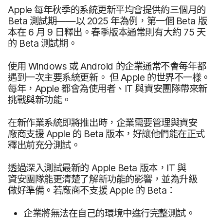
Apple
每​年​秋季​的​系統​更​新​平均​會​提供​約​三​個​月​的
Beta
測試期​——​以
2025
年​為​例，​第一​個
Beta
版​
本​在
6
月
9
日​釋出。​春季​版​本​通常​則​有​大約
75
天​
的
Beta
測​試期。
使用
Windows
或
Android
的​企業​通常​不會​每​年​都​
遇到​一​次​主要​系統​更​新。
但
Apple
的​世界​不​一樣。​
每​年，
Apple
都​會​為​使用者、
IT
與​資安團隊​帶來​新​
挑戰​與​新功能。
在​新作業​系統​即將​推出​時，​企業​需要​管理​與​資安​
廠商​支援
Apple
的
Beta
版本，​好讓​他們​能​在​正式​
釋出​前​充分​測試。
透過​深入​測試​最​新​的
Apple Beta
版本，
IT
與​
資安團​隊​能​更​清楚​了​解新​功能​的​影響，​並​為​升級​
做好​準備。​若​廠商​不​支援
Apple
的
Beta
：
企業​將​無法​在​自己​的​環境​中​進行​完整​測試。