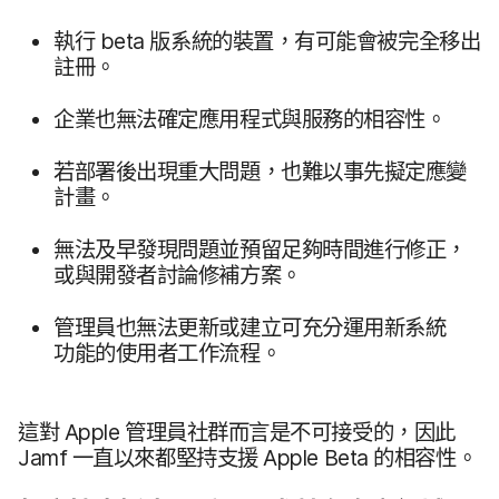
執行
beta
版​系統​的​裝置，​有​可能​會​被​完全​移出​
註冊。
企業​也​無法​確定​應​用​程式​與​服務​的​相容性。
若部署​後​出現​重大​問題，​也​難​以​事先​擬定​應​變​
計畫。
無法​及​早發現​問題​並​預留​足夠​時間​進行​修正，​
或​與​開發​者​討論​修補​方案。
管理員​也​無法​更​新​或​建立​可​充分​運用​新​系統​
功能​的​使用​者​工作​流程。
這​對
Apple
管理員​社群​而​言​是​不可​接受​的，​因此
Jamf
一直​以來​都​堅持​支援
Apple Beta
的​相容性。