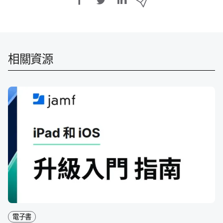
享
享
享
過
E
至
至
至
m
F
T
L
a
a
w
i
i
相關​資源
c
i
n
l
e
t
k
分
b
t
e
享
o
e
d
o
r
I
k
n
電子書