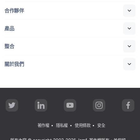
合作​夥伴
產品
整合
關於​我們
T
L
Y
I
F
w
i
o
n
a
i
n
u
s
c
t
k
T
t
e
t
e
u
a
b
著作權
隱私權
使用條款
安全
e
d
b
g
o
r
I
e
r
o
n
a
k