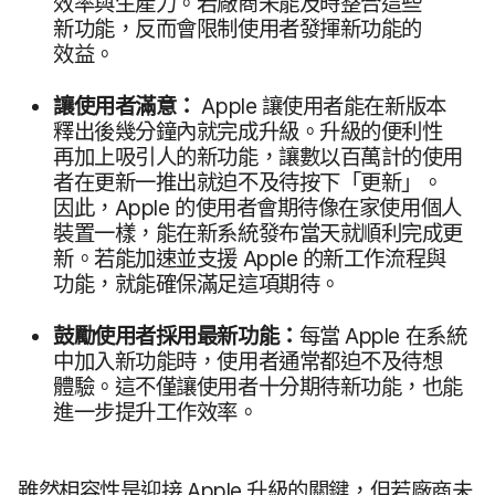
效率​與​生產力。​若​廠商​未​能​及​時​整合​這些​
新功能，​反而​會​限制​使用​者​發揮​新​功能​的​
效益。
讓​使用​者​滿意：
Apple
讓​使用​者​能​在​新版​本​
釋出​後​幾​分鐘​內​就​完成​升級。​升級​的​便利性​
再加上​吸引人​的​新​功能，​讓數​以百萬計​的​使用​
者​在​更​新​一​推出​就迫不​及​待按​下​「更​新」。​
因此，
Apple
的​使用​者會​期​待​像​在​家​使用​個人​
裝置​一樣，​能​在​新​系統​發布​當天​就​順利​完成​更​
新。​若​能​加速​並​支援
Apple
的​新​工作​流程​與​
功能，​就​能​確保​滿足​這​項​期待。
鼓勵​使用​者​採用​最​新​功能：
每​當
Apple
在​系統​
中​加入​新功​能​時，​使用​者​通常​都​迫不​及​待想​
體驗。​這​不​僅​讓​使用​者​十​分期​待​新​功能，​也​能​
進一步​提升​工作​效率。
雖然​相容性​是​迎接
Apple
升級​的​關鍵，​但​若​廠​商​未​