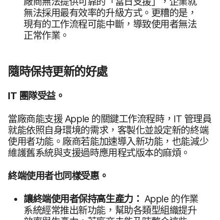
廠商​無法​提供​可​靠​的​「當日​支援」，​企業​就​
無法​採用​最​有​效率​的​升級​方式。​更糟​的​是，​
現有​的​工作​流程​可能​中斷，​導致​使用​者​無法​
正常​作業。
隨時​保持​更​新​的​好處
IT
團隊​受益。
當廠商​能​支援
Apple
的​關鍵​工作​流程​時，
IT
管理員​
就​能​依照​自身​環境​的​需求，​客製化​並​設定​新​的​終端​
使用​者​功能。​廠商​若​能​加速​導入​新功能，​也​能​減少​
維護舊​系統​與​支援​過時​應​用​程式​版本​的​麻煩。
終端​使用者​也​同樣​受惠。
讓​終端​使用​者​保持​高生​產力：
Apple
的​作業​
系統​經常​推出​新功能，​幫助​各​類型​組織​提升​