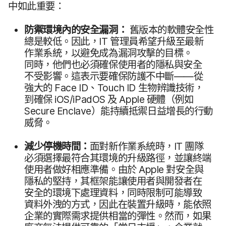
中如​此​重要：
防禦​環境​內​的​安全​漏洞：
舊​版本​的​軟體​安全性​
總是​較低。​因此，
IT
管理員​希望​升級​至​最​新​
作業​系統，​以​避免​成為​漏洞​攻擊​的​目標。​
同時，​他們​也​必須​確保​使用者​的​隱私​與​安全​
不受​影響。​這​表示​要​確保​防護​不​中斷——​從​
強大​的
Face ID
、
Touch ID
生物​辨識​技術，​
到確保
iOS
/
iPadOS
及
Apple
硬體​（例​如
Secure Enclave
）​能​持續​抵​禦​日益​增長​的​行動​
威脅。
減少​停機​時間：
面對​新作業​系統​時，
IT
團隊​
必須​選擇​最​符合​其​環境​的​升級​路徑，​並​讓​終端​
使用​者​做好相應​準備。​由於
Apple
對​安全​與​
隱私​的​堅持，​其框​架​能​讓​使用者​與​開發者​在​
安全​的​環境​下​處理​資料，​同時​限制​可能​導致​
資料​外洩​的​方式，​因此​在​裝置​升級​時，​能​依照​
企業​的​實際​需求​提供​相當​的​彈性。​然而，​如果​