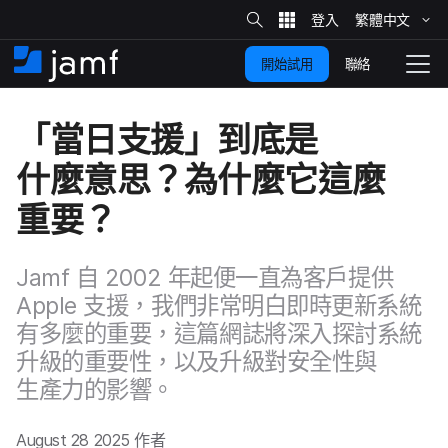
網
站
繁體​中文
跳
搜
尋
聯絡
開始試用
至
住
切
家
換
主
「當日​支援」​到底​是​
要
瀏
覽
什麼意思？​為​什麼它​這麼​
內
容
重要？
Jamf
自
2002
年​起便​一直​為​客戶​提供
Apple
支援，​我們​非常​明白​即時​更​新​系統​
有​多麼​的​重要，​這​篇​網誌​將​深入​探討​系統​
升級​的​重要性，​以及​升級​對​安全性​與​
生產力​的​影響。
August 28 2025
作​者