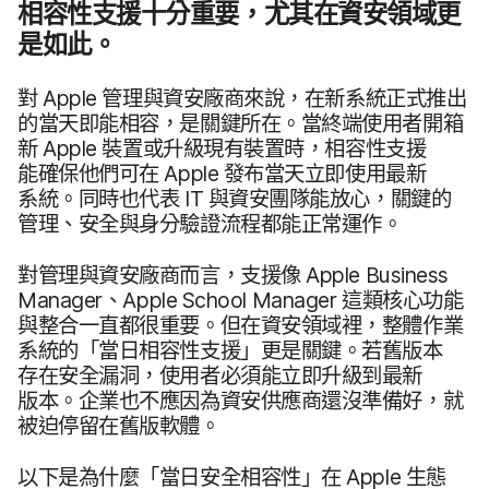
相容性​支援​十分​重要，​尤其​在​資安​領域​更​
是​如此。
對
Apple
管理​與​資安​廠商來​說，​在​新​系統​正式​推出​
的​當天​即能​相容，​是​關鍵​所​在。​當終​端​使用​者​開箱​
新
Apple
裝置​或​升​級​現有​裝置​時，​相容性​支援​
能確保​他們​可​在
Apple
發布​當天​立即​使用​最​新​
系統。​同時​也​代表
IT
與​資安團隊​能​放心，​關鍵​的​
管理、​安全​與​身分驗​證​流程​都​能​正常​運作。
對​管理​與​資安​廠商​而言，​支援​像
Apple Business
Manager
、
Apple School Manager
這​類​核心​功能​
與​整合​一直​都​很​重要。​但​在​資安​領域​裡，​整體​作業​
系統​的​「當日​相容性​支援」​更​是​關鍵。​若舊版​本​
存在​安全​漏洞，​使用​者​必須​能​立即​升​級​到​最​新​
版本。​企業​也​不​應​因為​資安​供​應商​還​沒​準備好，​就​
被​迫​停留​在​舊版​軟體。
以下​是​為​什麼​「當日​安全​相容性」​在
Apple
生態​