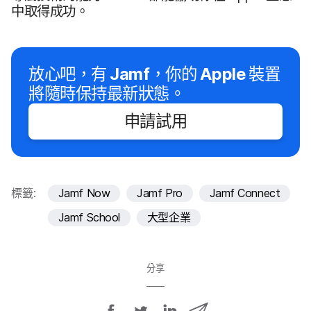
中​取得​成功。
放心吧，​有
Jamf
，​你​的
Apple
裝置​
將​隨時​保持​最​新​狀態。
申請​試用
標籤:
Jamf Now
Jamf Pro
Jamf Connect
Jamf School
大型企業
分享
分
分
分
透