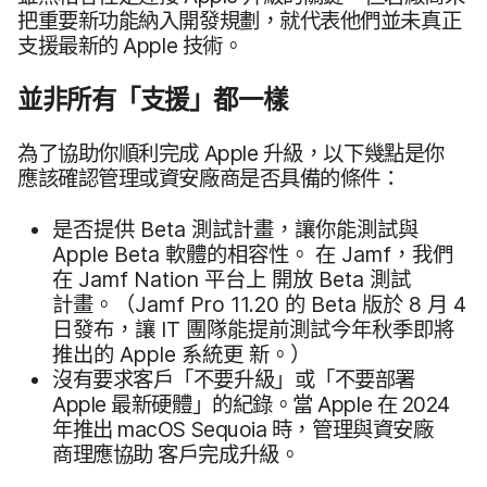
把​重要​新功​能​納入​開發​規劃，​就​代表​他們​並​未​真正​
支援​最​新​的
Apple
技術。
並​非​所有​「支援」​都​一樣
為了​協助​你​順利​完成
Apple
升級，​以下​幾點​是​你​
應該​確認​管理​或​資安​廠商​是否​具備​的​條件：
是否​提供
Beta
測試​計畫，​讓​你​能​測試​與
Apple Beta
軟體​的​相容性。
在
Jamf
，​我們​
在
Jamf Nation
平台上
開放
Beta
測試​
計畫。​（
Jamf Pro 11
.
20
的
Beta
版​於
8
月
4
日​發布，​讓
IT
團隊​能​提前​測試​今年​秋季​即將​
推出​的
Apple
系統​更
新。​）
沒有​要求​客戶​「不要​升級」​或​「不要​部署
Apple
最​新​硬體」​的​紀錄。​當
Apple
在
2024
年​推出
macOS Sequoia
時，​管理​與​資安​廠​
商理​應​協助
客戶​完成​升級。