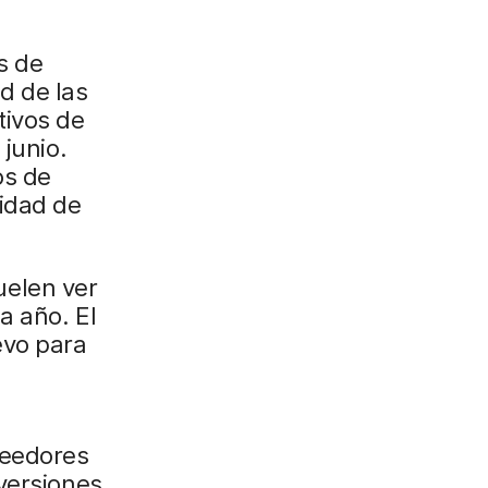
s de
d de las
tivos de
 junio.
os de
lidad de
uelen ver
a año. El
evo para
veedores
versiones