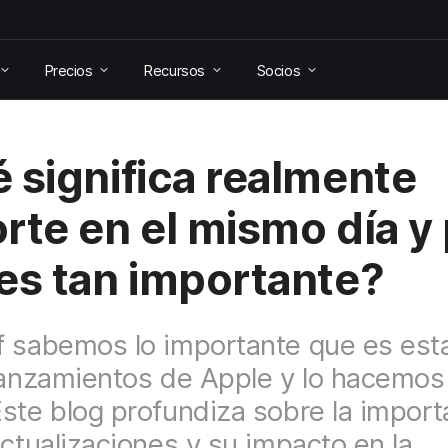
Precios
Recursos
Socios
 significa realmente
rte en el mismo día y
es tan importante?
 sabemos lo importante que es estar
lanzamientos de Apple y lo hacemo
ste blog profundiza sobre la import
actualizaciones y su impacto en la