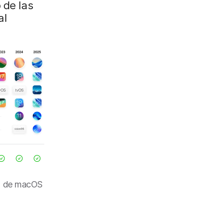
 de las
al
es de macOS