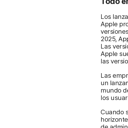
Todo e
Los lanza
Apple pro
versiones
2025, App
Las versi
Apple sue
las versi
Las empr
un lanzam
mundo de
los usuari
Cuando s
horizonte
de admini