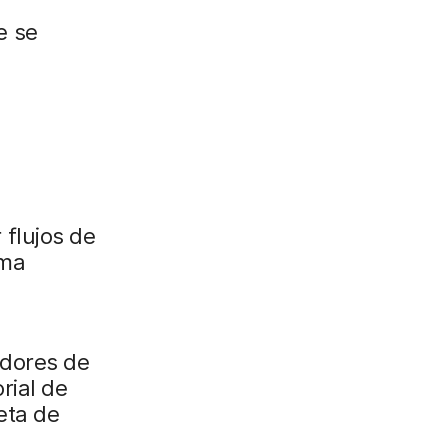
e se
 flujos de
ema
adores de
rial de
eta de