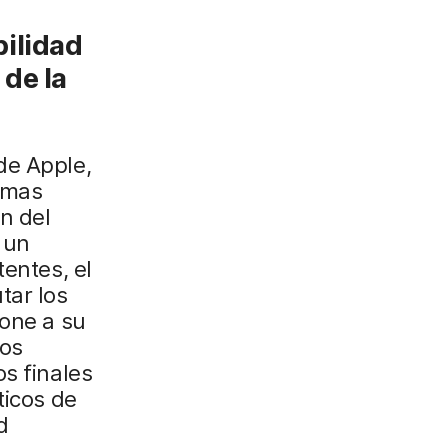
bilidad
 de la
de Apple,
emas
n del
 un
tentes, el
tar los
pone a su
los
s finales
ticos de
d