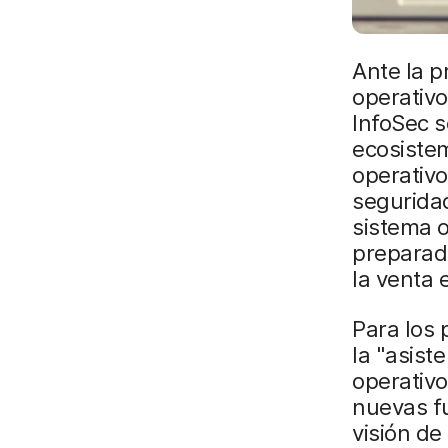
Ante la p
operativo
InfoSec s
ecosiste
operativo
seguridad
sistema 
preparado
la venta 
Para los 
la "asist
operativo
nuevas fu
visión de