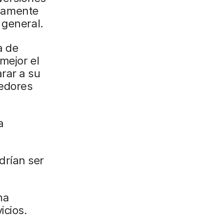
damente
 general.
a de
mejor el
rar a su
eedores
a
drían ser
ma
icios.