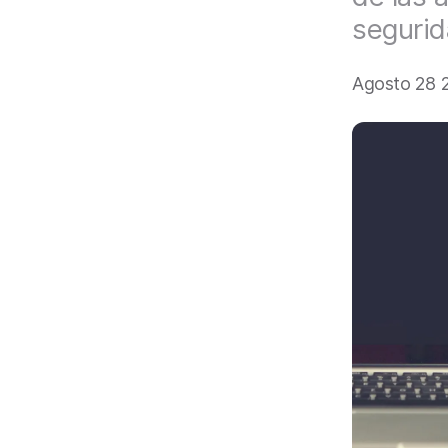
a
segurid
l
Agosto 28 