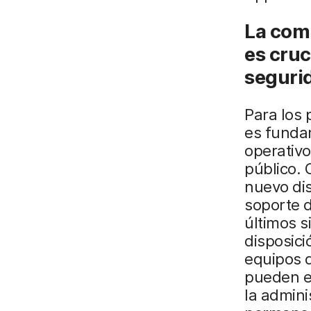
La comp
es cruc
seguri
Para los 
es fundam
operativo
público. 
nuevo dis
soporte d
últimos s
disposici
equipos d
pueden es
la admini