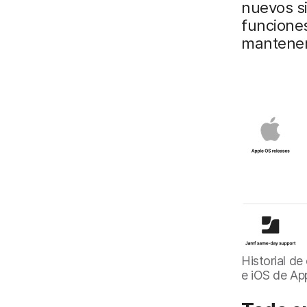
nuevos si
funciones
mantener
Historial d
e iOS de Ap