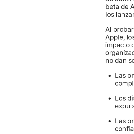
beta de 
los lanza
Al probar
Apple, lo
impacto d
organizac
no dan so
Las o
compl
Los di
expuls
Las o
confia