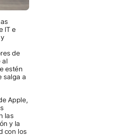
o
e
l
mas
e
e IT e
c
 y
t
r
ores de
ó
 al
n
e estén
i
e salga a
c
o
de Apple,
as
n las
ón y la
d con los