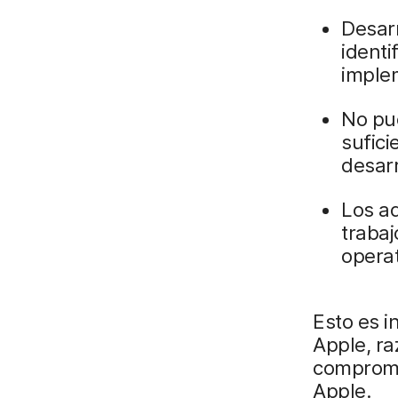
Desarr
identi
imple
No pue
sufici
desarr
Los ad
traba
operat
Esto es 
Apple, ra
compromis
Apple.