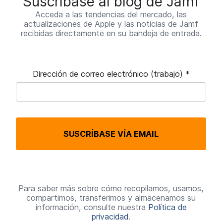
Suscríbase al blog de Jamf
Acceda a las tendencias del mercado, las
actualizaciones de Apple y las noticias de Jamf
recibidas directamente en su bandeja de entrada.
Dirección de correo electrónico (trabajo)
*
O
b
l
SUSCRÍBASE VÍA EMAIL
i
g
a
t
Para saber más sobre cómo recopilamos, usamos,
compartimos, transferimos y almacenamos su
o
información, consulte nuestra
Política de
privacidad
.