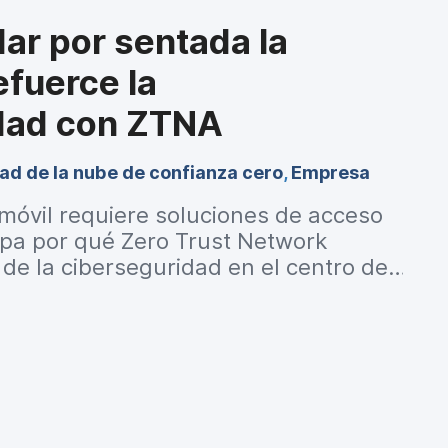
undamentales para ampliar el acceso a
 flexibilidad y, al mismo tiempo,
ar por sentada la
d para todas las partes interesadas.
efuerce la
dad con ZTNA
ad de la nube de confianza cero
,
Empresa
móvil requiere soluciones de acceso
pa por qué Zero Trust Network
 de la ciberseguridad en el centro de