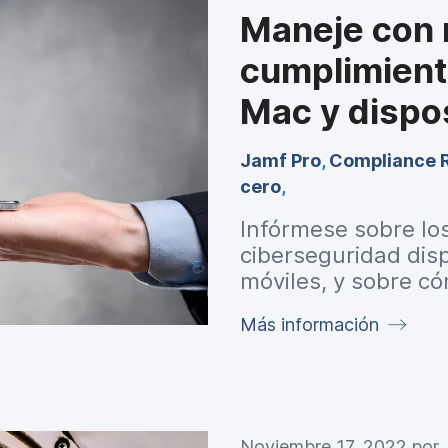
Maneje con 
cumplimient
Mac y dispo
Jamf Pro
,
Compliance 
cero
,
Infórmese sobre lo
ciberseguridad dis
móviles, y sobre c
cumpla las referenc
Más información
de IT.
Noviembre 17, 2022 por