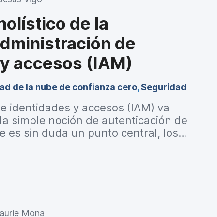
olístico de la
administración de
 y accesos (IAM)
ad de la nube de confianza cero
,
Seguridad
e identidades y accesos (IAM) va
la simple noción de autenticación de
se es sin duda un punto central, los
o modernos requieren cambios en la
 IT para que los usuarios permanezcan
on productivos desde cualquier
és de cualquier red y físicamente en
í es donde los flujos de trabajo de IAM
lados con las integraciones propias y
aurie Mona