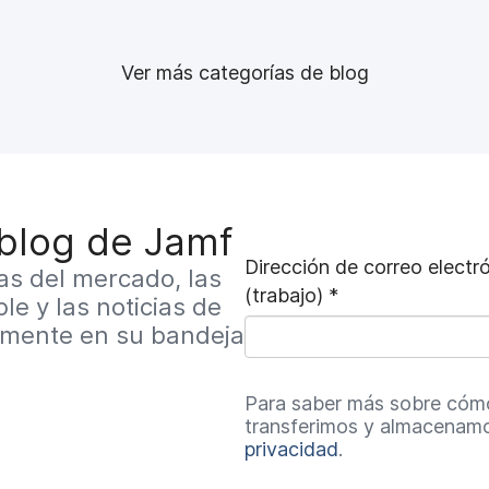
Ver más categorías de blog
 blog de Jamf
Dirección de correo electr
as del mercado, las
(trabajo)
*
le y las noticias de
O
amente en su bandeja
b
Para saber más sobre cóm
l
transferimos y almacenamo
privacidad
.
i