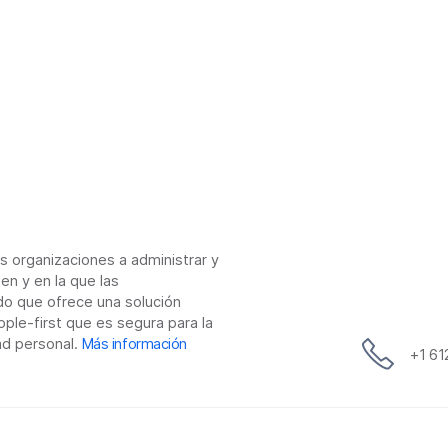
g
a
t
o
r
i
as organizaciones a administrar y
o
en y en la que las
do que ofrece una solución
ple-first que es segura para la
ad personal.
Más información
+1 6