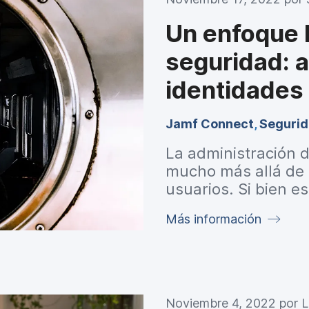
Un enfoque h
seguridad: 
identidades
Jamf Connect
,
Segurid
La administración d
mucho más allá de 
usuarios. Si bien e
entornos de trabaj
Más información
infraestructura de
seguros mientras s
dispositivo, a trav
cualquier lugar. Ah
modernizados, acop
Noviembre 4, 2022 por
L