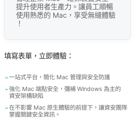
提升​使用​者​生產力。​讓​員工​順暢​
欄
使用​熟悉​的
Mac
，​享受​無縫​體驗​
位
必
！
填​
欄
位
填寫​表單，​立即​體驗：
必
填​
一​站式​平台，​簡化
Mac
管理​與​安全​防護
欄
位
強化
Mac
端點​安全，​彌補
Windows
為主​的​
必
資安​架構缺​陷
填​
在​不​影響
Mac
原生​體驗​的​前​提下，​讓​資安團隊​
欄
掌握​關​鍵​安全​資訊。
位