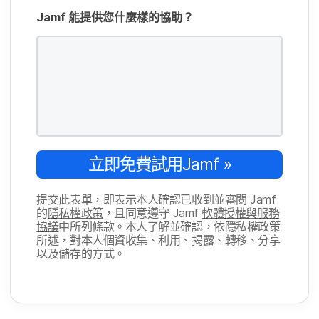
Jamf
能​提供​您什麼樣​的​協助？
立即​免費​試用
Jamf
»
提交​此​表單，​即​表示​本​人​確認​已​收到​並​審閱
Jamf
的
隱私權​政策
，​且​同意​遵守
Jamf
軟體​授權​與​服務​
協議
中​所​列​條款。​本人​了​解​並​確認，​依隱私權​政策​
所述，​對​本​人​個​資收集、​利用、​揭露、​轉移、​分享​
以及​儲存​的​方式。