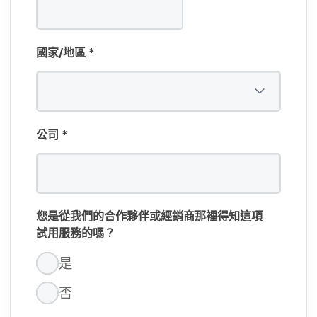
國家​/​地區
*
公司
*
您​是​從​我們​的​合作​夥伴​或​經銷商​那​裡​得知​這​項​
試用​服務​的​嗎？
是
否