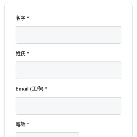
名​字
*
姓​氏
*
Email
(工作)
*
電話
*