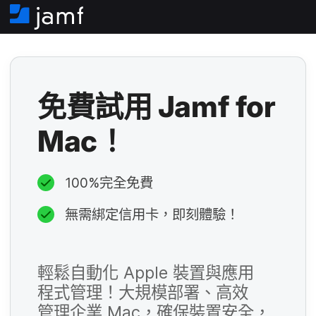
住
家
免費​試用
Jamf for
必
Mac
！
填​
欄
100
%
完全​免費
位
必
無​需​綁定​信用卡，​即刻​體驗​！
填​
欄
輕鬆​自動化
Apple
裝置​與​應用​
位
必
程式​管理​！​大​規模部署、​高效​
管理​企業
Mac
，​確保​裝置​安全，​
填​