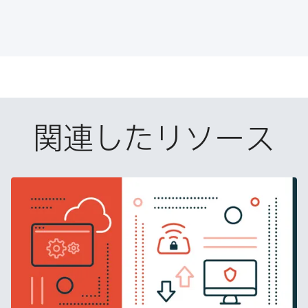
o
r
I
有
k
で
n
で
で
共
共
有
共
有
有
関連したリソース