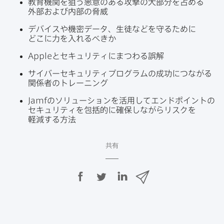
教育機関を​狙う​悪意の​ある​攻撃の​大部分を​占める​
外部​および​内部の​脅威
デバイスや​機密​データ、​生徒などを​守る​ために​
どこに​力を​入れる​べきか
Apple
と​セキュリティに​まつわる​誤解
サイバーセキュリティプログラムの​成功に​つながる​
関係者の​トレーニング
Jamf
の​ソリューションを​活用して​エンドポイントの​
セキュリティを​包括的に​確保しながらリスクを​
軽減する​方​法
共有
F
T
L
メ
a
w
i
ー
c
i
n
ル
e
t
k
で
b
t
e
o
e
d
共