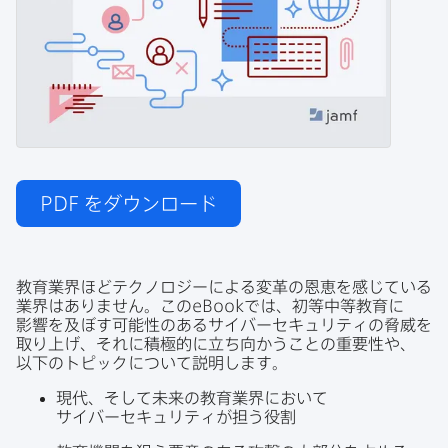
PDF
をダウンロード
教育業界ほど​テクノロジーに​よる​変革の​恩恵を​感じている​
業界は​ありません。​この
eBook
では、​初等中等教育に​
影響を​及ぼす​可能性の​ある​サイバーセキュリティの​脅威を​
取り上げ、​それに​積極的に​立ち向かう​ことの​重要性や、​
以下の​トピックに​ついて​説明します。
現代、​そして​未来の​教育業界に​おいて​
サイバーセキュリティが​担う​役割