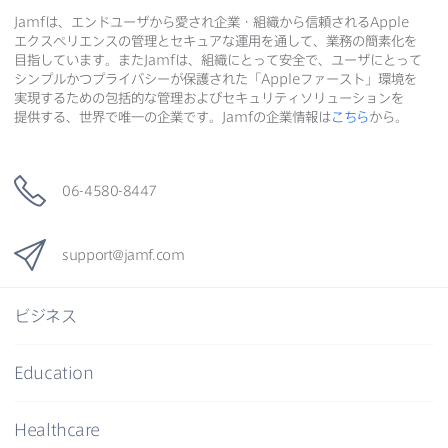
Jamf
は、​エンドユーザから​愛され企業・組織から​信頼される
Apple
エクスペリエンスの​管理と​セキュアな​運用を​通して、​業務の​簡素化を​
目指しています。​また
Jamf
は、​組織に​とって​安全で、​ユーザに​とって​
シンプルかつプライバシーが​保護された​「
Apple
ファースト」環境を​
実現する​ための​包括的な​管理および​セキュリティソリューションを​
提供する、​世界で​唯一の​企業です。
Jamf
の​企業情報は
こちら
から。
06-4580-8447
support
@
jamf
.
com
ビジネス
Education
Healthcare