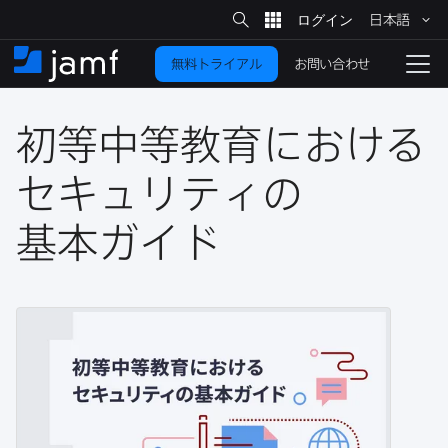
サ
日本語
イ
メ
ト
検
イ
索
お問い合わせ
無料トライアル
ン
ホ
ナ
コ
ー
ビ
ン
ム
ゲ
テ
初等中等教育に​おける​
ー
ン
シ
ツ
ョ
セキュリティの​
に
ン
を
基本ガイド
移
動
切
り
替
え
る