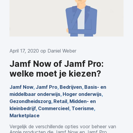
April 17, 2020 op
Daniel Weber
Jamf Now of Jamf Pro:
welke moet je kiezen?
Jamf Now
,
Jamf Pro
,
Bedrijven
,
Basis- en
middelbaar onderwijs
,
Hoger onderwijs
,
Gezondheidszorg
,
Retail
,
Midden- en
kleinbedrijf
,
Commercieel
,
Toerisme
,
Marketplace
Vergelijk de verschillende opties voor beheer van
Apple producten die Jamf Now en Jamf Pro