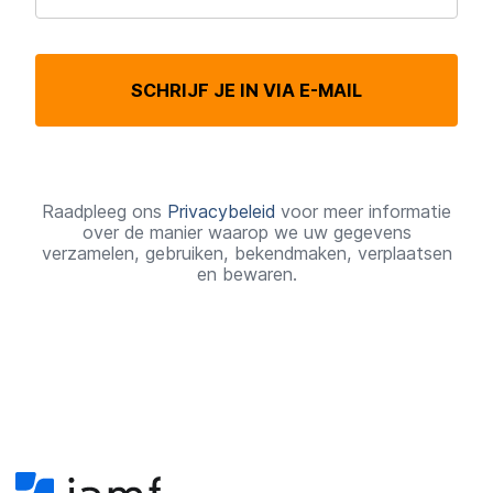
e
r
SCHRIJF JE IN VIA E-MAIL
e
i
s
t
Raadpleeg ons
Privacybeleid
voor meer informatie
over de manier waarop we uw gegevens
verzamelen, gebruiken, bekendmaken, verplaatsen
en bewaren.