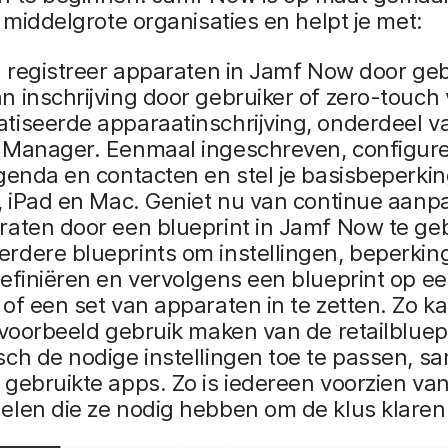
t middelgrote organisaties en helpt je met:
: registreer apparaten in Jamf Now door geb
 inschrijving door gebruiker of zero-touch 
tiseerde apparaatinschrijving, onderdeel v
Manager. Eenmaal ingeschreven, configureer
genda en contacten en stel je basisbeperkin
, iPad en Mac. Geniet nu van continue aanp
raten door een blueprint in Jamf Now te ge
rdere blueprints om instellingen, beperkin
efiniëren en vervolgens een blueprint op e
of een set van apparaten in te zetten. Zo k
jvoorbeeld gebruik maken van de retailbluep
sch de nodige instellingen toe te passen, 
gebruikte apps. Zo is iedereen voorzien van
elen die ze nodig hebben om de klus klaren