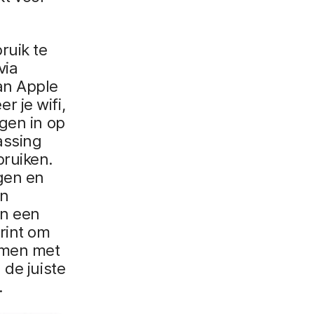
ruik te
via
an Apple
 je wifi,
gen in op
assing
bruiken.
gen en
en
an een
rint om
samen met
 de juiste
.