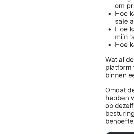
om pro
Hoe ka
sale 
Hoe k
mijn 
Hoe k
Wat al d
platform
binnen ee
Omdat de
hebben we
op dezel
besturing
behoefte