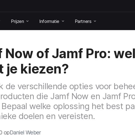
Prijzen
Informatie
Partners
 Now of Jamf Pro: we
 je kiezen?
jk de verschillende opties voor behe
roducten die Jamf Now en Jamf Pr
 Bepaal welke oplossing het best pas
ieke doelen en vereisten.
0 op
Daniel Weber