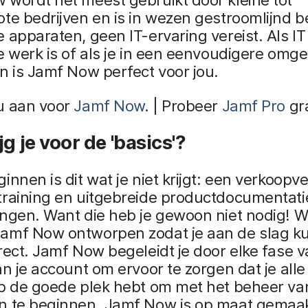
te bedrijven en is in wezen gestroomlijnd 
 apparaten, geen IT-ervaring vereist. Als IT 
e werk is of als je in een eenvoudigere omg
n is Jamf Now perfect voor jou.
u aan voor
Jamf Now
. | Probeer
Jamf Pro
gra
jg je voor de 'basics'?
innen is dit wat je niet krijgt: een verkoopve
training en uitgebreide productdocumentati
ingen. Want die heb je gewoon niet nodig! 
amf Now ontworpen zodat je aan de slag ku
rect. Jamf Now begeleidt je door elke fase 
an je account om ervoor te zorgen dat je all
op de goede plek hebt om met het beheer va
n te beginnen. Jamf Now is op maat gemaak