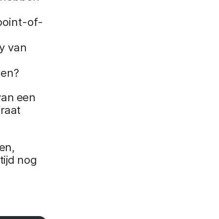
point-of-
cy van
ren?
van een
raat
en,
tijd nog