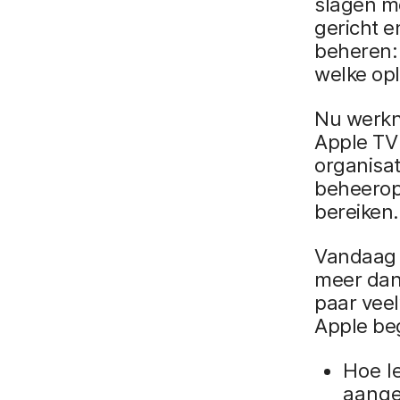
slagen me
gericht e
beheren:
welke opl
Nu werkn
Apple TV
organisa
beheerop
bereiken.
Vandaag 
meer dan 
paar vee
Apple be
Hoe l
aange