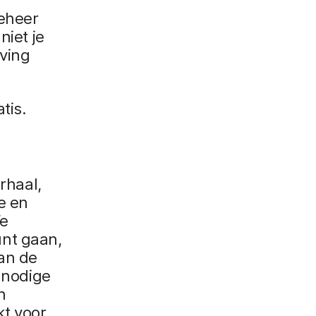
beheer
niet je
eving
tis.
rhaal,
e en
We
nt gaan,
van de
e nodige
n
t voor