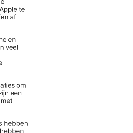
el
Apple te
ien af
ne en
n veel
e
aties om
zijn een
 met
cs hebben
g hebben