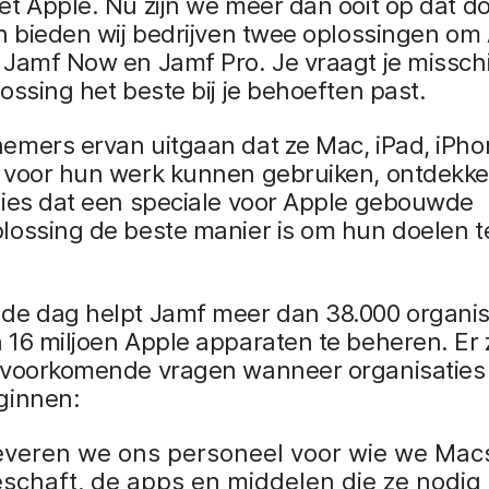
t Apple. Nu zijn we meer dan ooit op dat do
n bieden wij bedrijven twee oplossingen om 
 Jamf Now en Jamf Pro. Je vraagt je missch
ossing het beste bij je behoeften past.
emers ervan uitgaan dat ze Mac, iPad, iPho
 voor hun werk kunnen gebruiken, ontdekke
ties dat een speciale voor Apple gebouwde
lossing de beste manier is om hun doelen t
de dag helpt Jamf meer dan 38.000 organis
16 miljoen Apple apparaten te beheren. Er 
lvoorkomende vragen wanneer organisaties
ginnen:
everen we ons personeel voor wie we Ma
schaft, de apps en middelen die ze nodi