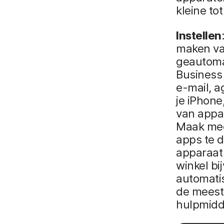
kleine to
Instellen
maken van
geautoma
Business 
e-mail, a
je iPhone
van appa
Maak mee
apps te d
apparaat 
winkel bi
automati
de meest 
hulpmidd