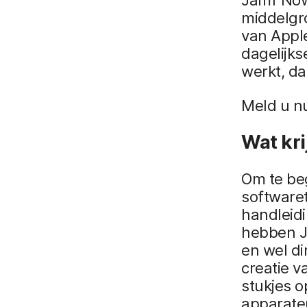
middelgro
van Apple
dagelijks
werkt, da
Meld u n
Wat kri
Om te beg
software
handleid
hebben J
en wel di
creatie v
stukjes 
apparate