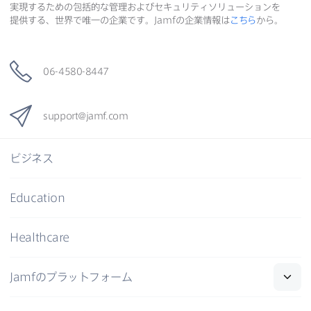
実現する​ための​包括的な​管理および​セキュリティソリューションを​
提供する、​世界で​唯一の​企業です。
Jamf
の​企業情報は
こちら
から。
06-4580-8447
support
@
jamf
.
com
ビジネス
Education
Healthcare
Jamf
の​プラットフォーム