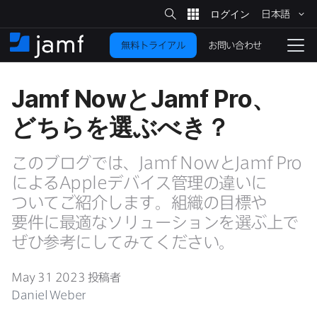
サ
日本語
イ
メ
ト
検
イ
索
お問い合わせ
無料トライアル
ン
ホ
ナ
コ
ー
ビ
ン
ム
ゲ
Jamf Now
と
Jamf Pro
、​
テ
ー
ン
シ
どちらを​選ぶべき？
ツ
ョ
に
ン
を
この​ブログでは、
Jamf Now
と
Jamf Pro
移
動
に​よる
Apple
デバイス管理の​違いに​
切
り
ついて​ご紹介します。​組織の​目標や​
要件に​最適な​ソリューションを​選ぶ上で​
替
え
ぜひ参考に​してみてください。
る
May 31 2023
投稿者
Daniel Weber