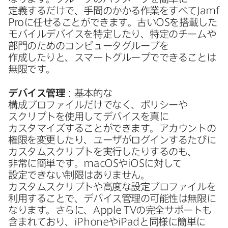
定義するだけで、​手間の​かかる​作業を​すべて
Jamf
Pro
に​任せる​ことができます。​古い
OS
を​搭載した​
モバイルデバイスを​特定したり、​特定の​チームや​
部門の​ための​コンピュータグループを​
作成したりと、​スマートグループで​できる​ことは​
無限です。
デバイス管理
：基本的な​
構成プロファイルだけでなく、​ポリシーや​
スクリプトを​使用して​デバイスを​真に​
カスタマイズする​ことができます。​アカウントの​
権限を​変更したり、​ユーザが​ログインする​たびに​
カスタムスクリプトを​実行したりするのも、​
非常に​簡単です。
macOS
や
iOS
に​対して​
設定できない​制限は​ありません。​
カスタムスクリプトや​高度な​設定プロファイルを​
利用する​ことで、​デバイス管理の​可能性は​無限に​
なります。​さらに、
Apple TV
の​完全サ​ポートも​
含まれており、
iPhone
や
iPad
と​同様に​簡単に​