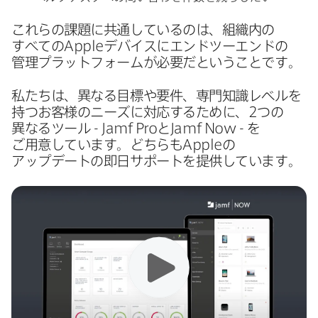
これらの​課題に​共通しているのは、​組織内の​
すべての
Apple
デバイスに​エンドツーエンドの​
管理プラットフォームが​必要だと​いう​ことです。
私たちは、​異なる​目標や​要件、​専門知識レベルを​
持つ​お客様の​ニーズに​対応する​ために、
2
つの​
異なる​ツール
- Jamf Pro
と
Jamf Now -
を​
ご用意しています。​どちらも
Apple
の​
アップデートの​即日サポートを​提供しています。