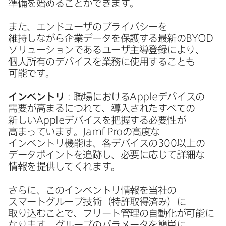
準備を​始める​ことができます。
また、​エンドユーザの​プライバシーを​
維持しながら​企業データを​保護する​最新の
BYOD
ソリューションである​ユーザ主導登録に​より、​
個人所有の​デバイスを​業務に​使用する​ことも​
可能です。
インベントリ
：職場に​おける
Apple
デバイスの​
需要が​高まるに​つれて、​導入された​すべての​
新しい
Apple
デバイスを​把握する​必要性が​
高まっています。
Jamf Pro
の​高度な​
インベントリ機能は、​各デバイスの
300
以上の​
データポイントを​追跡し、​必要に​応じて​詳細な​
情報を​提供してくれます。
さらに、​この​インベントリ情報を​当社の​
スマートグループ技術​（特許取得済み）に​
取り込むことで、​フリート管理の​自動化が​可能に​
なります。​グループの​パラメータを​簡単に​