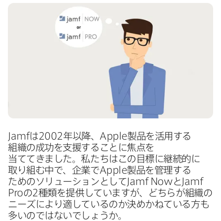
Jamf
は
2002
年以降、
Apple
製品を​活用する​
組織の​成功を​支援する​ことに​焦点を​
当ててきました。​私たちは​この​目標に​継続的に​
取り組む中で、​企業で
Apple
製品を​管理する​
ための​ソリューションと​して
Jamf Now
と
Jamf
Pro
の
2
種類を​提供していますが、​どちらが​組織の​
ニーズに​より​適しているのか​決めかねている​方も​
多いのではないでしょうか。