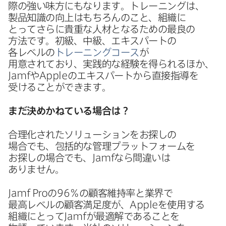
際の​強い​味方にもなります。​トレーニングは、​
製品知識の​向上は​もちろんの​こと、​組織に​
とってさらに​貴重な​人材と​なる​ための​最良の​
方法です。​初級、​中級、​エキスパートの​
各レベルの
トレーニングコース
が​
用意されており、​実践的な​経験を​得られる​ほか、
Jamf
や
Apple
の​エキスパートから​直接指導を​
受ける​ことができます。
まだ​決めかねている​場合は？
合理化された​ソリューションを​お探しの​
場合でも、​包括的な​管理プラットフォームを​
お探しの​場合でも、
Jamf
なら​間違いは​
ありません。
Jamf Pro
の
96
％の​顧客維持率と​業界で​
最高レベルの​顧客満足度が、
Apple
を​使用する​
組織に​とって
Jamf
が​最適解である​ことを​