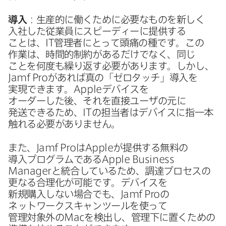
導入
：生産的に​働く​ために​必要な​ものを​新しく​
入社した​従業員に​スピーディーに​提供する​
ことは、
IT
管理者に​とって​頭痛の​種です。​この​
作業は、​時間的制約が​あるだけでなく、​同じ​
ことを​何度も​繰り返す必要が​あります。​しかし、
Jamf Pro
が​あれば​真の​「ゼロタッチ」導入を​
実現できます。
Apple
デバイスを​
オーダーした後、​それを​直接ユーザの​元に​
発送できる​ため、
IT
の​担当者は​デバイスに​指一本​
触れる​必要が​ありません。
また、
Jamf Pro
は
Apple
が​提供する​無料の​
導入プログラムである
Apple Business
Manager
と​統合している​ため、​調達プロセスの​
更なる​合理化が​可能です。​デバイスを​
新規購入しない​場合でも、
Jamf Pro
の​
ネットワークスキャンツールを​使って​
管理対象外の
Mac
を​検出し、​管理下に​置く​ための​