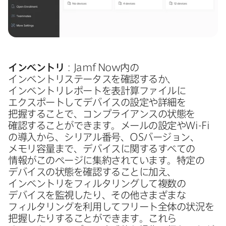
インベントリ
：
Jamf Now
内の​
インベントリステータスを​確認するか、​
インベントリレポートを​表計算ファイルに​
エクスポートして​デバイスの​設定や​詳細を​
把握する​ことで、​コンプライアンスの​状態を​
確認する​ことができます。​メールの​設定や
Wi-Fi
の​導入から、​シリアル番号、
OS
バージ​ョン、​
メモリ容量まで、​デバイスに​関する​すべての​
情報が​この​ページに​集約されています。​特定の​
デバイスの​状態を​確認する​ことに​加え、​
インベントリを​フィルタリングして​複数の​
デバイスを​監視したり、​その​他さまざまな​
フィルタリングを​利用して​フリート全体の​状況を​
把握したりする​ことができます。​これら​