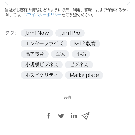
当社が​お客様の​情報を​どのように​収集、​利用、​移転、​および​保存するかに​
関しては、
プライバシーポリシー
を​ご参照ください。
タグ:
Jamf Now
Jamf Pro
エンタープライズ
K-12
教育
高等教育
医療
小売
小規模ビジネス
ビジネス
ホスピタリティ
Marketplace
共有
F
T
L
メ
a
w
i
ー
c
i
n
ル