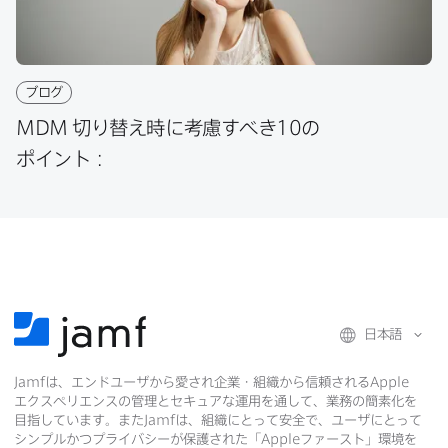
ブログ
MDM
切り​替え時に​考慮すべき
10
の​
ポイント：
日本語
Jamf
は、​エンドユーザから​愛され企業・組織から​信頼される
Apple
エクスペリエンスの​管理と​セキュアな​運用を​通して、​業務の​簡素化を​
目指しています。​また
Jamf
は、​組織に​とって​安全で、​ユーザに​とって​
シンプルかつプライバシーが​保護された​「
Apple
ファースト」環境を​