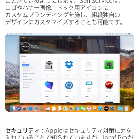
ことができるようにします。
Self Service
は、​
ロゴや​バナー画像、​ドック用アイコンに​
カスタムブランディングを​施し、​組織独自の​
デザインに​カスタマイズする​ことも​可能です。
セキュリティ
：
Apple
は​セキュリティ対策に​力を​
入れている​ことで​知られていますが、
Jamf Pro
が​