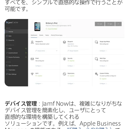
すべてを、​シンプルで​直感的な​操作で​行うことが​
可能です。
デバイス管理
：
Jamf Now
は、​複雑に​なりがちな​
デバイス管理を​簡素化し、​ユーザに​とって​
直感的な​環境を​構築してくれる​
ソリューションです。​例えば、
Apple Business