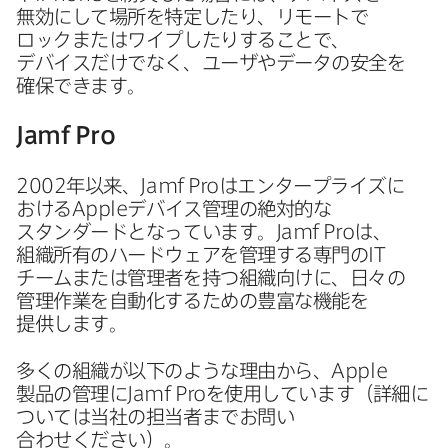
無効にして​場所を​特定したり、​リモートで​
ロックまたは​ワイプしたりする​ことで、​
デバイスだけでなく、​ユーザや​データの​安全を​
確保できます。
Jamf Pro
2002
年以来、
Jamf Pro
は​エンタープライズに​
おける
Apple
デバイス管理の​絶対的な​
スタンダードと​なっています。
Jamf Pro
は、​
組織所有の​ハードウェアを​管理する​専門の
IT
チームまたは​管理者を​持つ組織向けに、​日々の​
管理作業を​自動化する​ための​豊富な​機能を​
提供します。
多くの​組織が​以下のような​理由から、
Apple
製品の​管理に
Jamf Pro
を​使用しています​（詳細に​
ついては​当社の​担当者まで​お問い​
合わせください）。