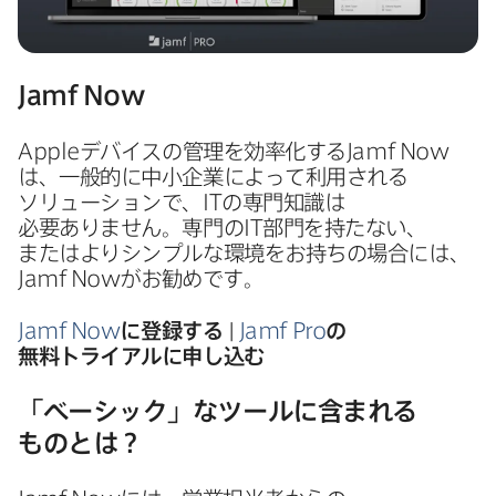
Jamf Now
Apple
デバイスの​管理を​効率化する
Jamf Now
は、​一般的に​中小企業に​よって​利用される​
ソリューションで、
IT
の​専門知識は​
必要ありません。​専門の
IT
部門を​持たない、​
または​より​シンプルな​環境を​お持ちの​場合には、
Jamf Now
が​お勧めです。
Jamf Now
に​登録する
|
Jamf Pro
の​
無料トライアルに​申し込む
「ベーシック」な​ツールに​含まれる​
ものとは？