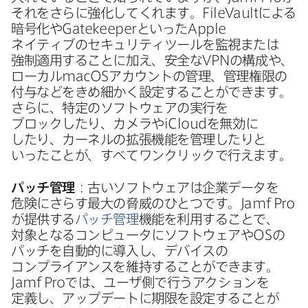
それを​さらに​強化してくれます。
FileVault
に​よる​
暗号化や
Gatekeeper
と​いった
Apple
ネイティブの​セキュリティツールを​監視または​
強制適用する​ことに​加え、​安全な
VPN
の​構成や、​
ローカル
macOS
アカウントの​管理、​管理権限の​
付与などを​きめ細かく​設定する​ことができます。​
さらに、​特定の​ソフトウェアの​実行を​
ブロックしたり、​カメラや
iCloud
を​無効に​
したり、​カーネルの​拡張機能を​管理したりと​
いった​ことが、​すべて​ワンクリックで​行えます。
パッチ管理
：古い​ソフトウェアは​企業データを​
危険に​さらす​最大の​脅威の​ひとつです。
Jamf Pro
が​提供する
パッチ管理
機能を​利用する​ことで、​
対象と​なる​コンピュータに​ソフトウェアや
OS
の​
パッチを​自動的に​導入し、​デバイスの​
コンプライアンスを​維持する​ことができます。
Jamf Pro
では、​ユーザ側で​行う​アクションを​
定義し、​アップデートに​期限を​設定する​ことが​