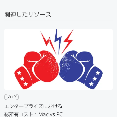
e
t
k
で
b
t
e
o
e
d
共
関連したリソース
o
r
I
有
k
で
n
で
で
共
共
有
共
有
有
ブログ
エンタープライズに​おける​
総所有コスト：
Mac vs PC