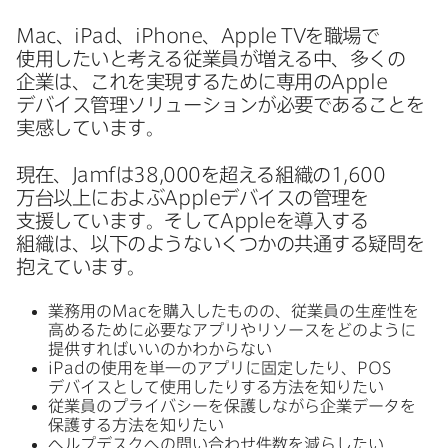
Mac
、
iPad
、
iPhone
、
Apple TV
を​職場で​
使用したいと​考える​従業員が​増える​中、​多くの​
企業は、​これを​実現する​ために​専用の
Apple
デバイス管理ソリューションが​必要である​ことを​
実感しています。
現在、
Jamf
は
38
,
000
を​超える​組織の
1
,
600
万台以上に​およぶ
Apple
デバイスの​管理を​
支援しています。​そして
Apple
を​導入する​
組織は、​以下のようないく​つかの​共通する​疑問を​
抱えています。
業務用の
Mac
を​購入した​ものの、​従業員の​生産性を​
高める​ために​必要な​アプリやリソースを​どのように​
提供すれば​いいのかわからない
iPad
の​使用を​単一の​アプリに​固定したり、
POS
デバイスと​して​使用したりする​方​法を​知りたい
従業員の​プライバシーを​保護しながら​企業データを​
保護する​方​法を​知りたい
ヘルプデスクへの​問い​合わせ件数を​減らしたい