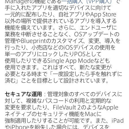
Manager
の​機能である
一括購入（
VPP
購入）
で​
手に​入れた​アプリを​適切な​デバイスに​向けて​
一元的に​配布したり、​自社アプリや
App Store
以外の​場所で​提供されている​アプリを​導入する​
機能を​備えています。​さらに、​エンドユーザに​
業務を​中断させる​ことなく、
OS
アップデートの​
管理や
Blueprint
の​カスタマイズ、​変更、​導入を​
行ったり、​小売店などの
iOS
デバイスの​使用を​
単一の​アプリに​ロックしたり
POS
と​して​
使用したりできる
Single App Mode
なども​
使用できます。​これは​すべて、​新たな​変更が​
必要と​なる​時まで​「一度​設定したら​手を​触れずに​
済む」​ことを​目標と​して​設計されています。
セキュアな​運用
：管理対象の​すべての​デバイスに​
対して、​複雑な​パスコードの​利用と​定期的な​
変更を​要求したり、
FileVault 2
のような
Apple
ネイティブの​セキュリティ機能を
Mac
に​
強制適用したりする​ことが​可能です。​また、
iPad
や
iPhone
を​紛失した​場合には、​デバイスを​