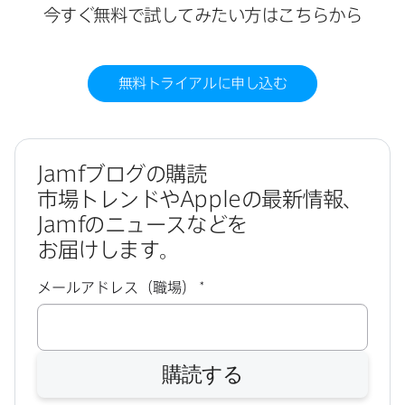
今すぐ​無料で​試してみたい方は​こちらから
無料トライアルに​申し込む
Jamf
ブログの​購読
市場トレンドや
Apple
の​最新情報、
Jamf
の​ニュースなどを​
お届けします。
必
メールアドレス（職場）
*
須
購読する