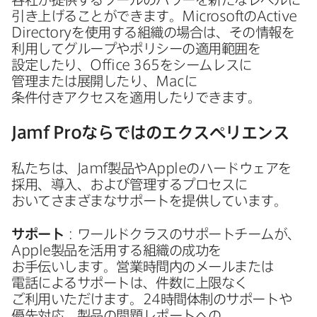
引き上げる​ことができます。
Microsoft
の
Active
Directory
を​使用する​組織の​場合は、​その​情報を​
利用して​グループや​ポリシーの​適用範囲を​
設定したり、
Office 365
を​シームレスに​
管理または​展開したり、
Mac
に​
条件付きアクセスを​適用したりできます。
Jamf Pro
ならではの​エクスペリエンス
私たちは、
Jamf
製品や
Apple
の​ハードウェアを​
採用、​導入、​および​管理する​プロセスに​
おいてさまざまな​サポートを​提供しています。
サポート
：ワールドクラスの​サポートチームが、
Apple
製品を​活用する​組織の​成功を​
お手伝いします。​営業時間内の​メールまたは​
電話に​よる​サポートは、​件数に​上限なく​
ご利用いただけます。
24
時間体制の​サポートや​
優先対応、​製品の​問題レポートへの​