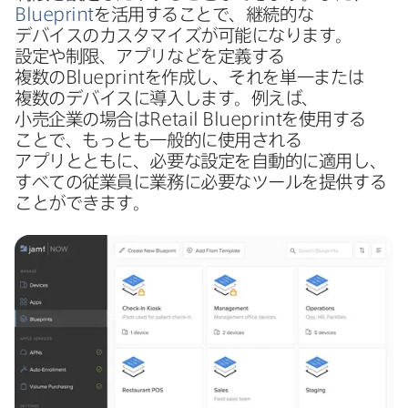
Blueprint
を​活用する​ことで、​継続的な​
デバイスの​カスタマイズが​可能に​なります。​
設定や​制限、​アプリなどを​定義する​
複数の
Blueprint
を​作成し、​それを​単一または​
複数の​デバイスに​導入します。​例えば、​
小売企業の​場合は
Retail Blueprint
を​使用する​
ことで、​もっとも​一般的に​使用される​
アプリとともに、​必要な​設定を​自動的に​適用し、​
すべての​従業員に​業務に​必要な​ツールを​提供する​
ことができます。