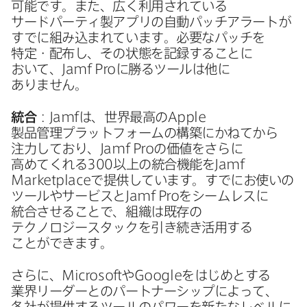
可能です。​また、​広く​利用されている​
サードパーティ製アプリの​自動パッチアラートが​
すでに​組み込まれています。​必要な​パッチを​
特定・​配布し、​その​状態を​記録する​ことに​
おいて、
Jamf Pro
に​勝る​ツールは​他に​
ありません。
統合
：
Jamf
は、​世界最高の
Apple
製品管理プラットフォームの​構築にかねてから​
注力しており、
Jamf Pro
の​価値を​さらに​
高めてくれる
300
以上の​統合機能を
Jamf
Marketplace
で​提供しています。​すでに​お使いの​
ツールや​サービスと
Jamf Pro
を​シームレスに​
統合させる​ことで、​組織は​既存の​
テクノロジースタックを​引き​続き活用する​
ことができます。
さらに、
Microsoft
や
Google
を​はじめと​する​
業界リーダーとの​パートナーシップに​よって、​
各社が​提供する​ツールの​パワーを​新たな​レベルに​