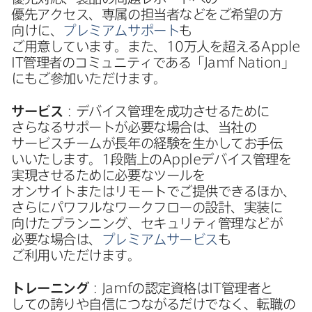
優先アクセス、​専属の​担当者などを​ご希望の​方​
向けに、
プレミアムサポート
も​
ご用意しています。​また、
10
万人を​超える
Apple
IT
管理者の​コミュニティである​「
Jamf Nation
」
にも​ご参加いただけます。
サービス
：デバイス管理を​成功させる​ために​
さらなる​サポートが​必要な​場合は、​当社の​
サービスチームが​長年の​経験を​生かしてお手伝​
いいたします。
1
段階上の
Apple
デバイス管理を​
実現させる​ために​必要な​ツールを​
オンサイトまたは​リモートで​ご提供できる​ほか、​
さらに​パワフルな​ワークフローの​設計、​実装に​
向けた​プランニング、​セキュリティ管理などが​
必要な​場合は、
プレミアムサービス
も​
ご利用いただけます。
トレーニング
：
Jamf
の​認定資格は
IT
管理者と​
しての​誇りや​自信に​つながるだけでなく、​転職の​