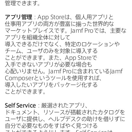
管理できます。
アプリ管理
：
App Store
は、​個人用アプリと​
仕事用アプリの​両方が​豊富に​揃った​世界的な​
マーケットプレイスです。
Jamf Pro
では、​主要な​
アプリを​組織全体に​対して​
導入できるだけでなく、​特定の​ロケーションや​
チーム、​ユーザのみを​対象に​導入する​
ことができます。​また、
App Store
で​
入手できない​アプリが​必要な​場合も​
心配いりません。
Jamf Pro
に​含まれている
Jamf
Composer
と​いう​ツールを​使用すれば、​
導入したい​アプリを​パッケージ化する​
ことができます。
Self Service
：厳選された​アプリ、​
ドキュメント、​リソースが​搭載された​カタログを​
ユーザに​提供し、​ヘルプデスクの​助けを​借りずに​
自分で​必要な​ものを​すばやく​見つける​