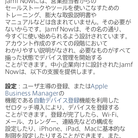
Jamf Now
には、​営業担当者からの​
セールストークや​ツールを​使いこな​すための​
トレーニング、​膨大な​取扱説明書や​
マニュアルなどは​含まれていません。​その​必要が​
ないからです。
Jamf Now
は、​その名の​通り、​
今すぐに​使い​始められる​よう​設計されています。​
アカウント作成の​すべての​段階に​おいて​
わかりやすい​説明が​なされ、​必要な​ものが​すべて​
揃った​状態で​デバイス管理を​開始する​
ことができます。​中小企業向けに​設計された
Jamf
Now
は、​以下の​支援を​提供します。
設定
：ユーザ主導の​登録、​または
Apple
Business Manager
の​
機能である
自動デバイス登録
機能を​利用した​
ゼロタッチ導入に​より、​デバイスを​登録する​
ことができます。​登録が​完了したら、
Wi-Fi
、​
メール、​カレンダー、​連絡先などの​構成を​
設定したり、
iPhone
、
iPad
、
Mac
に​基本的な​
制限を​設定したりする​ことができます。​また、