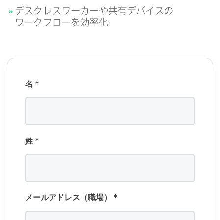
デスクレスワーカーや​共有デバイスの​
ワークフローを​効率化
名
*
姓
*
メールアドレス（職場）
*