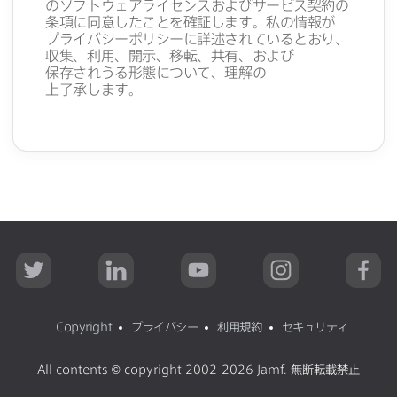
の
ソフトウェアライセンスおよび​サービス契約
の​
条項に​同意した​ことを​確証します。​私の​情報が​
プライバシーポリシーに​詳述されているとおり、​
収集、​利用、​開示、​移転、​共有、​および​
保存されうる​形態に​ついて、​理解の​
上了承します。
T
L
Y
I
F
w
i
o
n
a
i
n
u
s
c
t
k
T
t
e
t
e
u
a
b
Copyright
プライバシー
利用規約
セキュリティ
e
d
b
g
o
r
I
e
r
o
n
a
k
All contents
©
copyright 2002-2026 Jamf
.
無断転載禁止
m