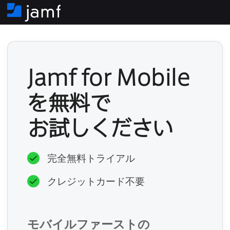
ホ
ー
ム
Jamf for Mobile
を​無料で​
必
お試しください
須
完全無料トライアル
クレジットカード不要
必
須
モバイルファーストの​