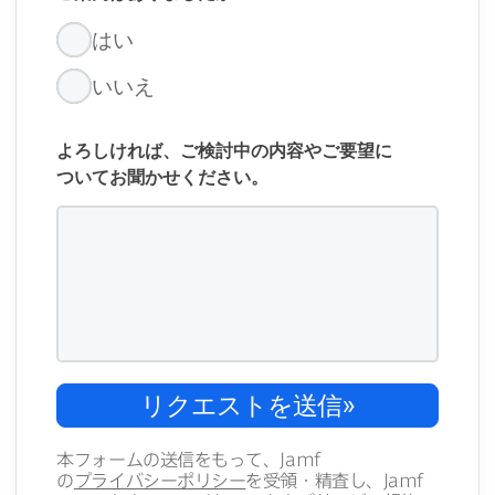
は​い
いいえ
よろしければ、​ご検討中の​内容や​ご要望に​
ついてお聞か​せください。
リクエストを​送信
»
本フォームの​送信を​もって、
Jamf
の
プライバシーポリシー
を​受領・​精査し、
Jamf