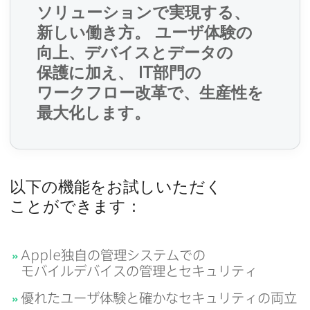
ソリューションで​実現する、​
必
新しい​働き方。
ユーザ体験の​
須
向上、​デバイスと​データの​
保護に​加え、
IT
部門の​
ワークフロー改革で、​生産性を​
必
最大化します。
須
必
以下の​機能を​お試しいただく​
須
ことができます：
必
Apple
独自の​管理システムでの​
モバイルデバイスの​管理と​セキュリティ
須
優れた​ユーザ体験と​確かな​セキュリティの​両立