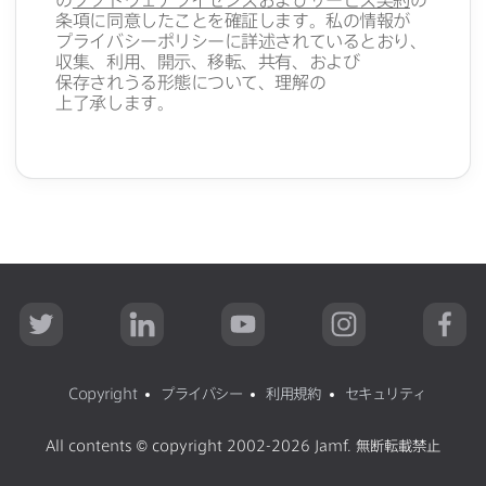
条項に​同意した​ことを​確証します。​私の​情報が​
プライバシーポリシーに​詳述されているとおり、​
収集、​利用、​開示、​移転、​共有、​および​
保存されうる​形態に​ついて、​理解の​
上了承します。
T
L
Y
I
F
w
i
o
n
a
i
n
u
s
c
t
k
T
t
e
t
e
u
a
b
Copyright
プライバシー
利用規約
セキュリティ
e
d
b
g
o
r
I
e
r
o
n
a
k
All contents
©
copyright 2002-2026 Jamf
.
無断転載禁止
m