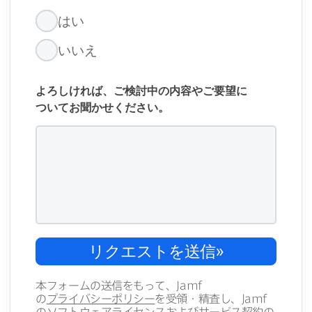
は​い
いいえ
よろしければ、​ご検討中の​内容や​ご要望に​
ついてお聞か​せください。
リクエストを​送信
»
本フォームの​送信を​もって、
Jamf
の
プライバシーポリシー
を​受領・​精査し、
Jamf
の
ソフトウェアライセンスおよび​サービス契約
の​