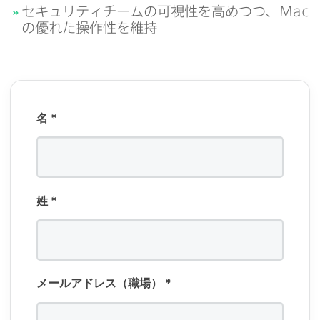
セキュリティチームの​可視性を​高めつつ、
Mac
の​優れた​操作性を​維持
名
*
姓
*
メールアドレス（職場）
*