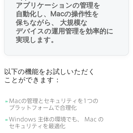
アプリケーションの​管理を​
必
自動化し、
Mac
の​操作性を​
須
保ちながら、
大規模な​
デバイスの​運用管理を​効率的に​
実現します。
必
須
以下の​機能を​お試しいただく​
必
ことができます：
須
Mac
の​管理と​セキュリティを
1
つの​
必
プラットフォームで​合理化
須
Windows
主体の​環境でも、
Mac
の​
セキュリティを​最適化