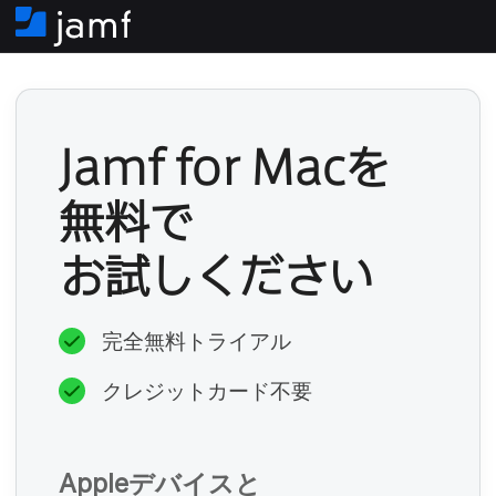
ホ
ー
ム
Jamf for Mac
を
無料で​
必
お試しください
須
完全無料トライアル
必
クレジットカード不要
須
Apple
デバイスと​