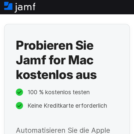
S
t
a
r
t
s
Probieren Sie
e
i
Jamf for Mac
t
e
kostenlos aus
P
100 % kostenlos testen
f
Keine Kreditkarte erforderlich
li
c
P
h
Automatisieren Sie die Apple
f