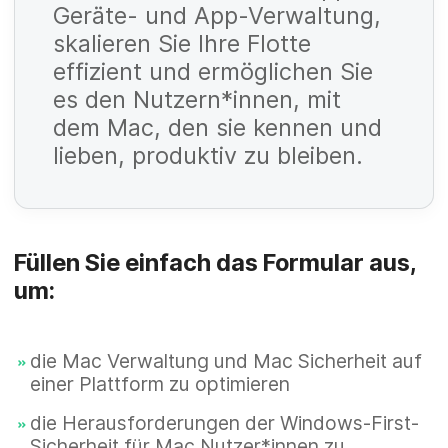
t
Geräte- und App-Verwaltung,
li
skalieren Sie Ihre Flotte
f
c
effizient und ermöglichen Sie
e
P
h
es den Nutzern*innen, mit
l
f
dem Mac, den sie kennen und
t
d
li
lieben, produktiv zu bleiben.
f
c
e
P
h
l
f
t
d
li
Füllen Sie einfach das Formular aus,
f
um:
c
e
P
h
l
f
t
die Mac Verwaltung und Mac Sicherheit auf
d
li
einer Plattform zu optimieren
f
c
die Herausforderungen der Windows-First-
e
P
h
Sicherheit für Mac Nutzer*innen zu