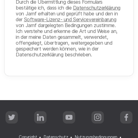
Durch die Übermittlung dieses Formulars
bestätige ich, dass ich die
Datenschutzerklärung
von Jamf erhalten und geprüft habe und den in
der
Software-Lizenz- und Servicevereinbarung
von Jamf dargelegten Bedingungen zustimme.
Ich verstehe und erkenne die Art und Weise an,
in der meine Daten gesammelt, verwendet,
offengelegt, übertragen, weitergegeben und
gespeichert werden können, wie in der
Datenschutzerklärung beschrieben.
T
L
Y
I
F
w
i
o
n
a
i
n
u
s
c
t
k
T
t
e
t
e
u
a
b
Copyright
Datenschutz
Nutzungsbedingungen