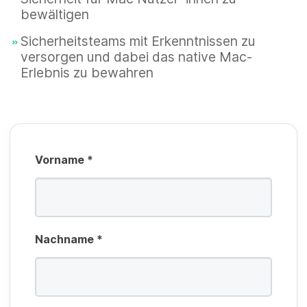
l
f
bewältigen
t
d
li
f
Sicherheitsteams mit Erkenntnissen zu
c
versorgen und dabei das native Mac-
e
Erlebnis zu bewahren
h
l
t
d
f
e
Vorname
*
l
d
Nachname
*