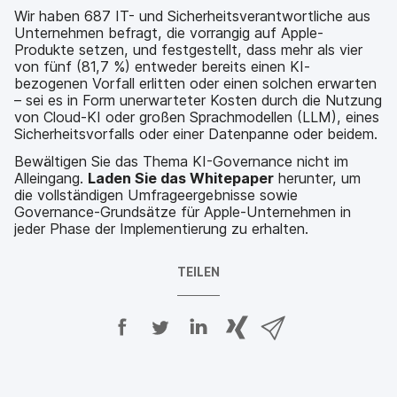
Wir haben 687 IT- und Sicherheitsverantwortliche aus
Unternehmen befragt, die vorrangig auf Apple-
Produkte setzen, und festgestellt, dass mehr als vier
von fünf (81,7 %) entweder bereits einen KI-
bezogenen Vorfall erlitten oder einen solchen erwarten
– sei es in Form unerwarteter Kosten durch die Nutzung
von Cloud-KI oder großen Sprachmodellen (LLM), eines
Sicherheitsvorfalls oder einer Datenpanne oder beidem.
Bewältigen Sie das Thema KI-Governance nicht im
Alleingang.
Laden Sie das Whitepaper
herunter, um
die vollständigen Umfrageergebnisse sowie
Governance-Grundsätze für Apple-Unternehmen in
jeder Phase der Implementierung zu erhalten.
TEILEN
A
A
A
{
V
u
u
u
p
i
f
f
f
h
a
F
T
L
r
E
a
w
i
a
-