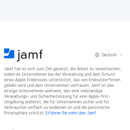
c
i
n
s
M
e
t
k
e
a
b
t
e
:
i
o
e
d
s
l
o
r
I
h
t
k
t
n
a
e
t
e
t
r
i
e
i
e
e
l
i
l
i
_
e
l
e
l
o
n
Deutsch
e
n
e
n
n
n
_
x
Jamf hat es sich zum Ziel gesetzt, die Arbeit zu vereinfachen,
i
indem es Unternehmen bei der Verwaltung und dem Schutz
n
eines Apple Erlebnisses unterstützt, das von Endnutzer*innen
g
geliebt wird und dem Unternehmen vertrauen. Jamf ist das
}
einzige Unternehmen weltweit, das eine vollständige
Verwaltungs- und Sicherheitslösung für eine Apple-first-
Umgebung anbietet, die für Unternehmen sicher und für
Verbraucher einfach zu bedienen ist und die persönliche
Privatsphäre schützt.
Erfahren Sie mehr über Jamf
.