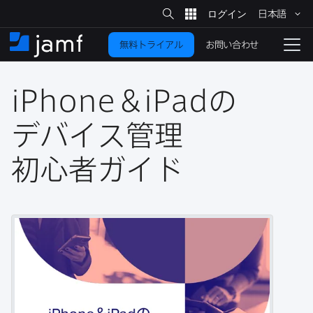
サ
日本語
イ
メ
ト
検
イ
索
お問い合わせ
無料トライアル
ン
ホ
ナ
コ
ー
ビ
ン
ム
ゲ
テ
iPhone
＆
iPad
の​
ー
ン
シ
ツ
ョ
デバイス管理
に
ン
を
初心者ガイド
移
動
切
り
替
え
る