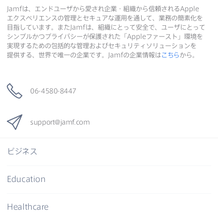
Jamf
は、​エンドユーザから​愛され企業・組織から​信頼される
Apple
エクスペリエンスの​管理と​セキュアな​運用を​通して、​業務の​簡素化を​
目指しています。​また
Jamf
は、​組織に​とって​安全で、​ユーザに​とって​
シンプルかつプライバシーが​保護された​「
Apple
ファースト」環境を​
実現する​ための​包括的な​管理および​セキュリティソリューションを​
提供する、​世界で​唯一の​企業です。
Jamf
の​企業情報は
こちら
から。
06-4580-8447
support
@
jamf
.
com
ビジネス
Education
Healthcare