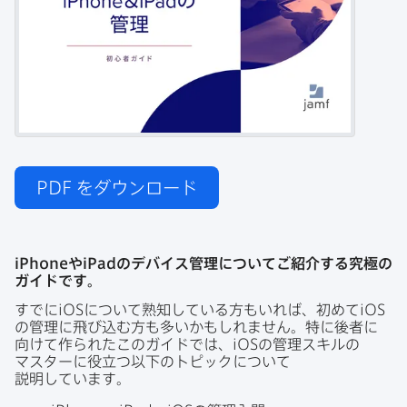
PDF
をダウンロード
iPhone
や
iPad
の​デバイス管理に​ついて​ご紹介する​究極の​
ガイドです。
すでに
iOS
に​ついて​熟知している​方も​いれば、​初めて
iOS
の​管理に​飛び込む方も​多いかもしれません。​特に​後者に​
向けて​作られた​この​ガイドでは、
iOS
の​管理スキルの​
マスターに​役立つ以下の​トピックに​ついて​
説明しています。