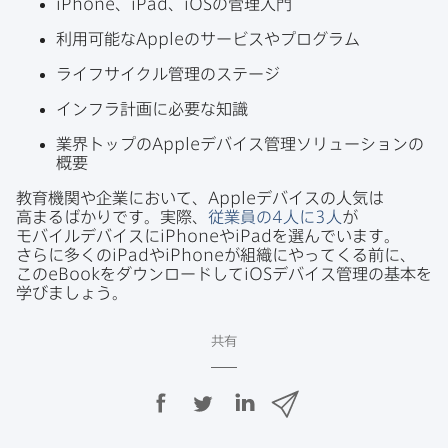
iPhone
、
iPad
、
iOS
の​管理入門
利用​可能な
Apple
の​サービスや​プログラム
ライフサイクル管理の​ステージ
インフラ計画に​必要な​知識
業界トップの
Apple
デバイス管理ソリューションの​
概要
教育機関や​企業に​おいて、
Apple
デバイスの​人気は​
高まるばかりです。​実際、
従業員の
4
人に
3
人
が​
モバイルデバイスに
iPhone
や
iPad
を​選んでいます。​
さらに​多くの
iPad
や
iPhone
が​組織に​やってくる​前に、​
この
eBook
を​ダウンロードして
iOS
デバイス管理の​基本を​
学びましょう。
共有
F
T
L
メ
a
w
i
ー
c
i
n
ル