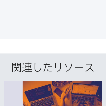
e
t
k
で
b
t
e
o
e
d
共
o
r
I
有
k
で
n
で
で
共
共
有
共
有
有
関連したリソース