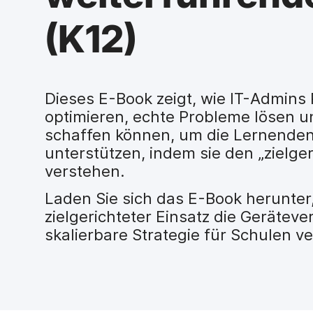
H
a
(K12)
u
p
t
i
n
Dieses E-Book zeigt, wie IT-Admins
h
optimieren, echte Probleme lösen
a
schaffen können, um die Lernenden
l
t
unterstützen, indem sie den „zielge
e
verstehen.
n
Laden Sie sich das E-Book herunter
zielgerichteter Einsatz die Geräteve
skalierbare Strategie für Schulen v