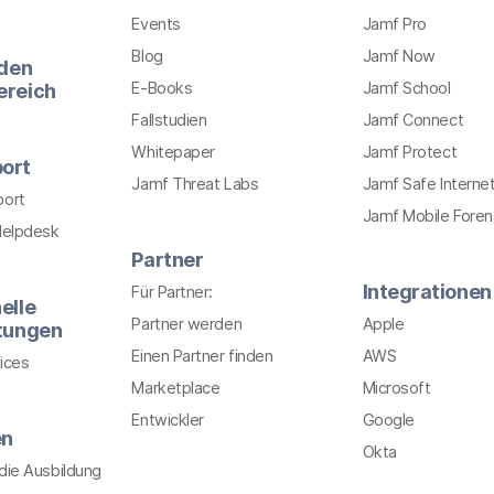
Events
Jamf Pro
Blog
Jamf Now
 den
E-Books
Jamf School
ereich
Fallstudien
Jamf Connect
Whitepaper
Jamf Protect
ort
Jamf Threat Labs
Jamf Safe Interne
port
Jamf Mobile Foren
Helpdesk
Partner
Integrationen
Für Partner:
elle
Partner werden
Apple
stungen
Einen Partner finden
AWS
ices
Marketplace
Microsoft
Entwickler
Google
en
Okta
r die Ausbildung