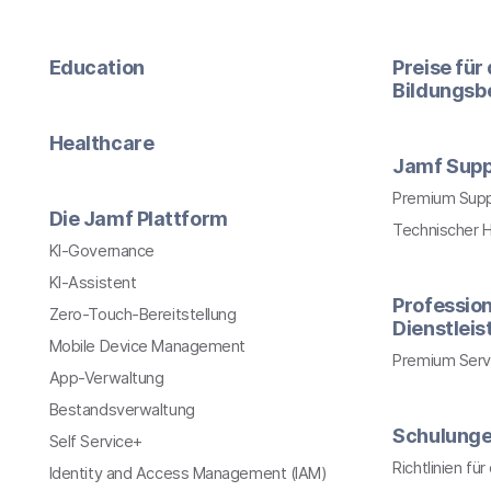
Education
Preise für
Bildungsb
Healthcare
Jamf Supp
Premium Sup
Die Jamf Plattform
Technischer 
KI-Governance
KI-Assistent
Profession
Zero-Touch-Bereitstellung
Dienstlei
Mobile Device Management
Premium Serv
App-Verwaltung
Bestandsverwaltung
Schulung
Self Service+
Richtlinien fü
Identity and Access Management (IAM)