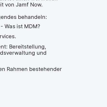
eit von Jamf Now.
lgendes behandeln:
 - Was ist MDM?
vices.
t: Bereitstellung,
ndsverwaltung und
den Rahmen bestehender