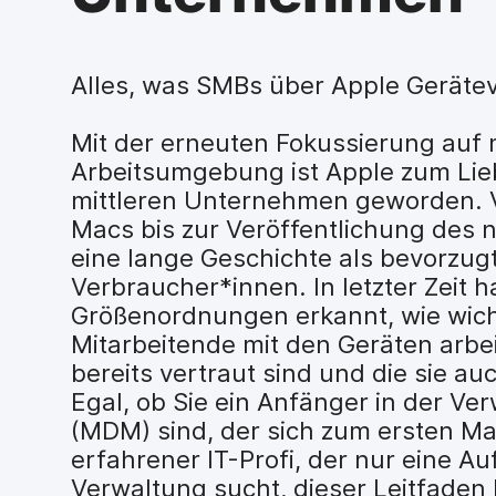
H
a
u
p
Alles, was SMBs über Apple Geräte
t
i
Mit der erneuten Fokussierung auf 
n
h
Arbeitsumgebung ist Apple zum Lieb
a
mittleren Unternehmen geworden. V
l
Macs bis zur Veröffentlichung des 
t
eine lange Geschichte als bevorzug
e
Verbraucher*innen. In letzter Zeit
n
Größenordnungen erkannt, wie wichti
Mitarbeitende mit den Geräten arbe
bereits vertraut sind und die sie 
Egal, ob Sie ein Anfänger in der Ve
(MDM) sind, der sich zum ersten Mal
erfahrener IT-Profi, der nur eine A
Verwaltung sucht, dieser Leitfaden 