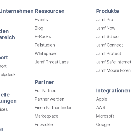
r Unternehmen
Ressourcen
Produkte
Events
Jamf Pro
Blog
Jamf Now
 den
E-Books
Jamf School
ereich
Fallstudien
Jamf Connect
Whitepaper
Jamf Protect
ort
Jamf Threat Labs
Jamf Safe Interne
port
Jamf Mobile Foren
Helpdesk
Partner
Integrationen
Für Partner:
elle
Partner werden
Apple
stungen
Einen Partner finden
AWS
ices
Marketplace
Microsoft
Entwickler
Google
en