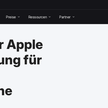
Preise
Ressourcen
Partner
r Apple
ung für
he