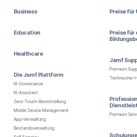
Business
Preise fü
Education
Preise für
Bildungsb
Healthcare
Jamf Supp
Premium Sup
Die Jamf Plattform
Technischer 
KI-Governance
KI-Assistent
Profession
Zero-Touch-Bereitstellung
Dienstlei
Mobile Device Management
Premium Serv
App-Verwaltung
Bestandsverwaltung
Schulung
Self Service+