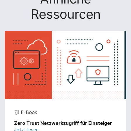
n
g
Ressourcen
}
E-Book
Zero Trust Netzwerkzugriff für Einsteiger
Jetzt lesen