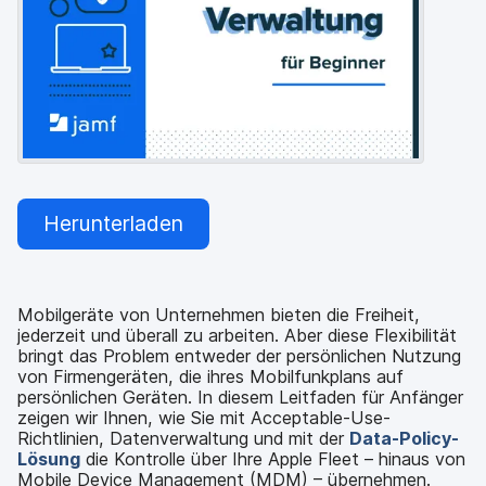
a
n
u
p
t
i
n
h
a
l
t
Herunterladen
e
n
Mobilgeräte von Unternehmen bieten die Freiheit,
jederzeit und überall zu arbeiten. Aber diese Flexibilität
bringt das Problem entweder der persönlichen Nutzung
von Firmengeräten, die ihres Mobilfunkplans auf
persönlichen Geräten. In diesem Leitfaden für Anfänger
zeigen wir Ihnen, wie Sie mit Acceptable-Use-
Richtlinien, Datenverwaltung und mit der
Data-Policy-
Lösung
die Kontrolle über Ihre Apple Fleet – hinaus von
Mobile Device Management (MDM) – übernehmen.