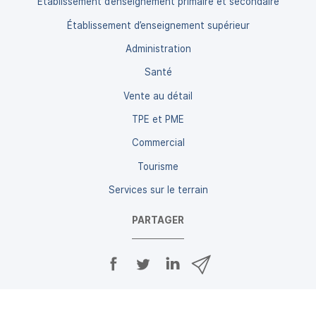
Établissement d’enseignement primaire et secondaire
Établissement d’enseignement supérieur
Administration
Santé
Vente au détail
TPE et PME
Commercial
Tourisme
Services sur le terrain
PARTAGER
P
P
P
P
a
a
a
a
r
r
r
r
t
t
t
t
a
a
a
a