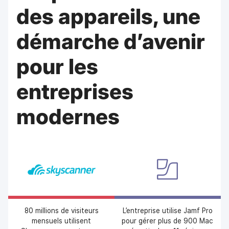
p
m
des appareils, une
a
e
l
n
démarche d’avenir
t
pour les
entreprises
modernes
80 millions de visiteurs
L’entreprise utilise Jamf Pro
mensuels utilisent
pour gérer plus de 900 Mac