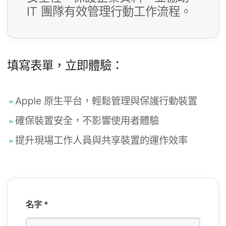
填​
IT
團隊​有效​管理​行動​工作​流程。
欄
位
必
填​
填寫​表單，​立即​體驗：
欄
位
Apple
原生平台，​輕鬆​管理​與​保護​行動​裝置
必
填​
確​保​裝置​安全，​不​影響​使用​者​體驗
欄
提升​現場​工作​人員​與​共享​裝置​的​運作​效率
位
名​字
*