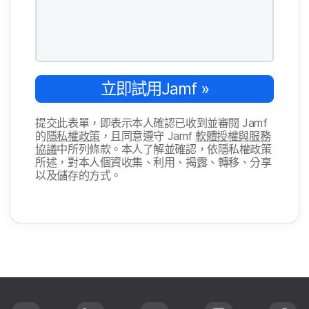
立即​試用
Jamf
»
提交​此​表單，​即​表示​本​人​確認​已​收到​並​審閱
Jamf
的
隱私權​政策
，​且​同意​遵守
Jamf
軟體​授權​與​服務​
協議
中​所​列​條款。​本人​了​解​並​確認，​依隱私權​政策​
所述，​對​本​人​個​資收集、​利用、​揭露、​轉移、​分享​
以及​儲存​的​方式。