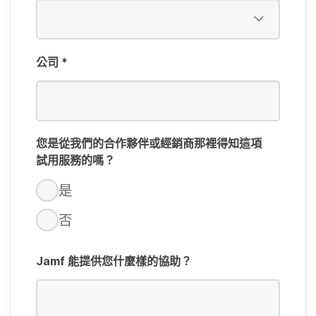
公司
*
您​是​從​我們​的​合作​夥伴​或​經銷商​那​裡​得知​這​項​
試用​服務​的​嗎？
是
否
Jamf
能​提供​您什麼樣​的​協助？