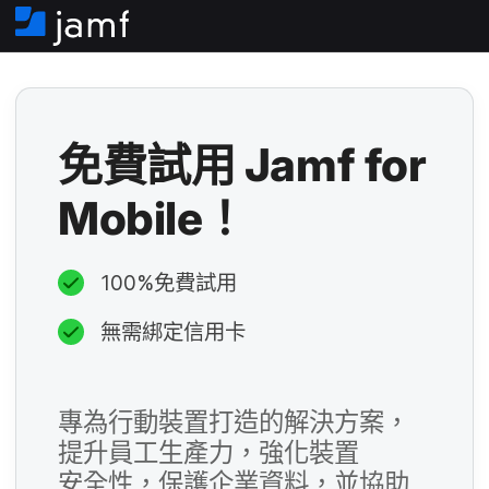
住
家
必
填​
免費​試用
Jamf for
欄
位
Mobile
！
必
填​
欄
100
%
免費​試用
位
無​需​綁定​信用​卡
必
填​
欄
專為​行動​裝置​打造​的​解決​方案，​
位
提升​員工​生​產力，​強化​裝置​
必
安全性，​保護​企業​資料，​並​協助