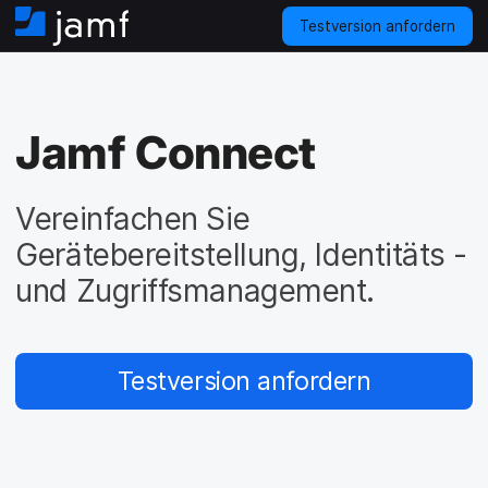
Testversion anfordern
S
t
a
r
t
Jamf Connect
s
e
i
Vereinfachen Sie
t
e
Gerätebereitstellung, Identitäts -
und Zugriffsmanagement.
Testversion anfordern