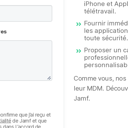
iPhone et App
télétravail.
Fournir immédi
les application
res
toute sécurité
Proposer un c
professionnell
personnalisab
Comme vous, nos cl
leur MDM. Découvre
Jamf.
onfirme que j’ai reçu et
ialité
de Jamf et que
es dans
L’accord de