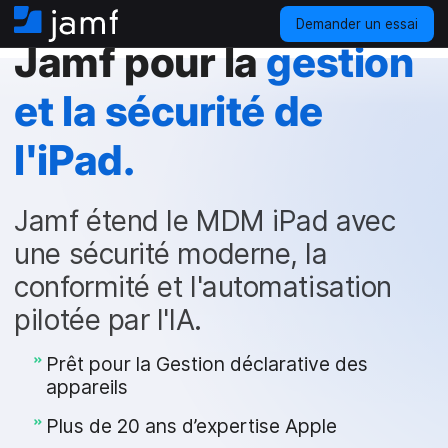
Demander un essai
A
Jamf pour la
gestion
c
c
u
et la sécurité de
e
i
l'iPad.
l
Jamf étend le MDM iPad avec
une sécurité moderne, la
conformité et l'automatisation
pilotée par l'IA.
Prêt pour la Gestion déclarative des
appareils
Plus de 20 ans d’expertise Apple