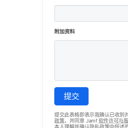
附加资料
提交
提交此​表格即​表示​我​确认​已​收到​
政策
，​并​同意
Jamf
软件​许可​与​
本​人​理解​并确​认隐​私​政策​中​所述