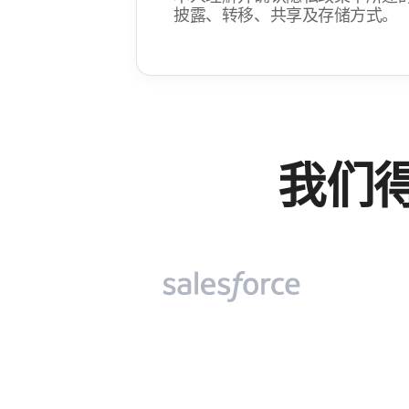
披露、​转移、​共享​及​存储​方式。
我们​得