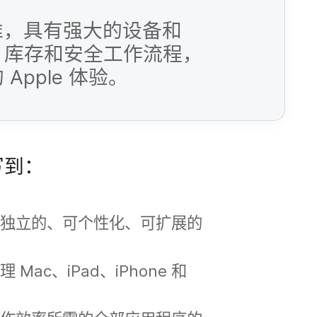
，​具有​强大​的​设备​和​
​库存​和​安全​工作​流程，​
的
Apple
体验。
写​到：
​独立​的、​可​个性化、​可​扩展​的​
管理
Mac
、
iPad
、
iPhone
和