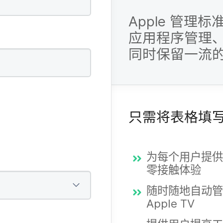
Apple
管理​标准
应用​程序​管理、
同时​保留​一流​
只​需​将​表格​填​
为​每​个​用户​提供
零接触​体验
随时​随地​自动​
Apple TV