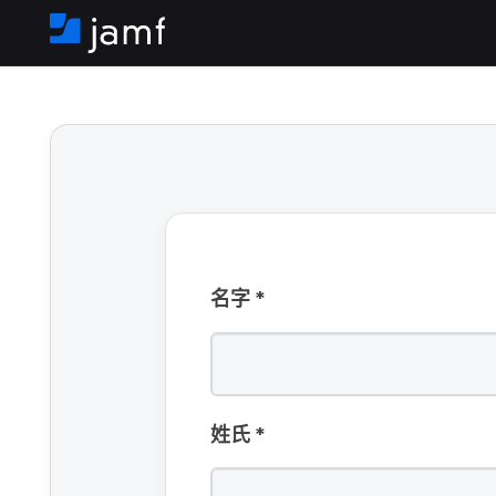
填
必
写
首
须​
页
填
必
写
须​
填
名​字
*
写
姓​氏
*