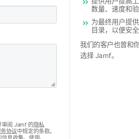
提供​用户​提高​工作
数量、​速度​和​
为​最​终​用户​提供
目录，​以​便​安全
我们​的​客户​也​曾​和
选择
Jamf
。
并​审阅
Jamf
的
隐私​
服务​协议
中​规定​的​条款。​
​的​信息​收集、​使用、​