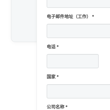
电子​邮件​地址​（工作）
*
电话
*
国家
*
公司​名​称
*