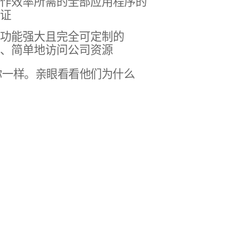
​效率​所​需​的​全部​应​用​程序​的​
验证
​功​能​强​大且​完全​可定制​的​
、​简单​地​访问​公司​资源
​你​一样。​亲眼​看看​他们​为什么​