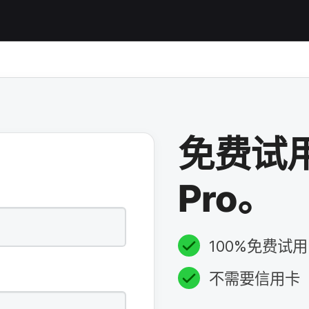
免费​试
Pro
。
100
%免费​试用
不​需要​信用​卡