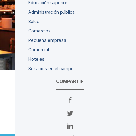
Educación superior
Administración pública
Salud
Comercios
Pequeña empresa
Comercial
Hoteles
Servicios en el campo
COMPARTIR
C
o
m
C
p
o
a
m
C
r
p
o
t
a