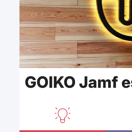
a
l
GOIKO Jamf e