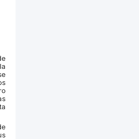
de
la
se
os
ro
as
ta
de
us