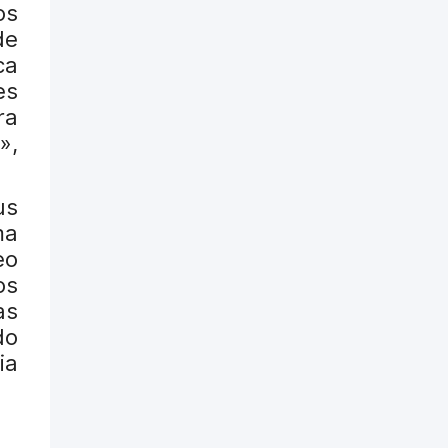
os
de
ca
es
ra
»,
us
ma
eo
os
as
do
ia