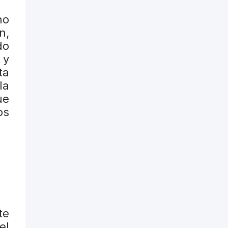
no
n,
do
 y
ta
la
ue
os
te
el