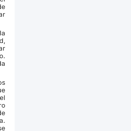
de
ar
la
d,
ar
o.
da
os
ue
el
ro
de
a.
se