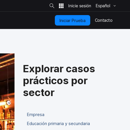
B
ú
Español
s
q
u
e
Contacto
Iniciar Prueba
d
a
e
n
e
l
s
i
t
i
o
Explorar casos
prácticos por
sector
Empresa
Educación primaria y secundaria