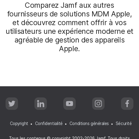
Comparez Jamf aux autres
fournisseurs de solutions MDM Apple,
et découvrez comment offrir à vos
utilisateurs une expérience moderne et
agréable de gestion des appareils
Apple.
T
L
Y
I
F
w
i
o
n
a
i
n
u
s
c
t
k
T
t
e
t
e
u
a
b
Copyright
Confidentialité
Conditions générales
Sécurité
e
d
b
g
o
r
I
e
r
o
n
a
k
Tous les contenus © copyright 2002-2026 Jamf. Tous droits