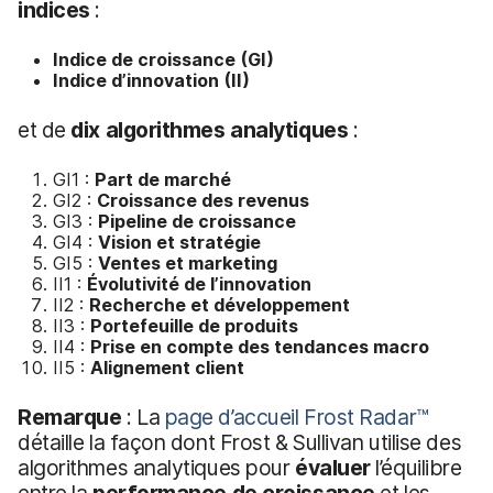
indices
:
Indice de croissance
(GI)
Indice d’innovation
(II)
et de
dix algorithmes analytiques
:
GI1 :
Part de marché
GI2 :
Croissance des revenus
GI3 :
Pipeline de croissance
GI4 :
Vision et stratégie
GI5 :
Ventes et marketing
II1 :
Évolutivité de l’innovation
II2 :
Recherche et développement
II3 :
Portefeuille de produits
II4 :
Prise en compte des tendances macro
II5 :
Alignement client
Remarque
: La
page d’accueil Frost Radar™
détaille la façon dont Frost & Sullivan utilise des
algorithmes analytiques pour
évaluer
l’équilibre
entre la
performance de croissance
et les