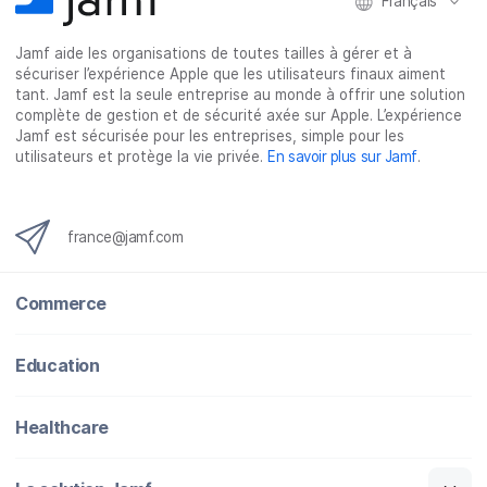
Français
s
s
s
p
u
u
u
a
Jamf aide les organisations de toutes tailles à gérer et à
r
r
r
r
sécuriser l’expérience Apple que les utilisateurs finaux aiment
F
T
L
e
tant. Jamf est la seule entreprise au monde à offrir une solution
a
w
i
-
complète de gestion et de sécurité axée sur Apple. L’expérience
c
i
n
m
Jamf est sécurisée pour les entreprises, simple pour les
utilisateurs et protège la vie privée.
En savoir plus sur Jamf
.
e
t
k
a
b
t
e
i
o
e
d
l
o
r
I
france@jamf.com
k
n
Commerce
Education
Healthcare