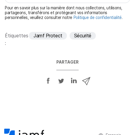
t
Pour en savoir plus sur la manière dont nous collectons, utilisons,
o
partageons, transférons et protégeant vos informations
personnelles, veuillez consulter notre
Politique de confidentialité
.
i
r
e
Étiquettes
Jamf Protect
Sécurité
:
PARTAGER
P
P
P
P
a
a
a
a
r
r
r
r
t
t
t
t
a
a
a
a
g
g
g
g
e
e
e
e
r
r
r
r