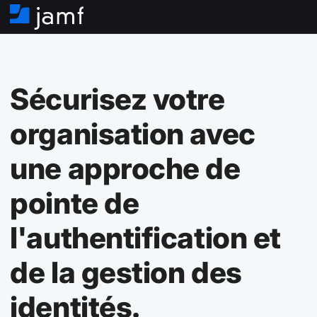
A
c
c
u
e
Sécurisez votre
i
l
organisation avec
une approche de
pointe de
l'authentification et
de la gestion des
identités.