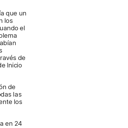
ía que un
n los
cuando el
oblema
habían
s
través de
e Inicio
ión de
odas las
ente los
da en 24