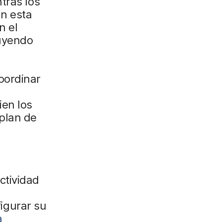
tras los
En esta
n el
luyendo
oordinar
ien los
plan de
ctividad
igurar su
a