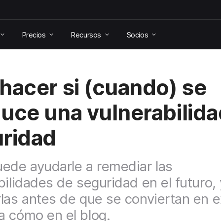
Precios
Recursos
Socios
hacer si (cuando) se
uce una vulnerabilida
ridad
ede ayudarle a remediar las
bilidades de seguridad en el futuro, 
las antes de que se conviertan en e
 cómo en el blog.