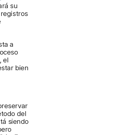
ará su
 registros
e
sta a
roceso
 el
estar bien
preservar
étodo del
stá siendo
pero