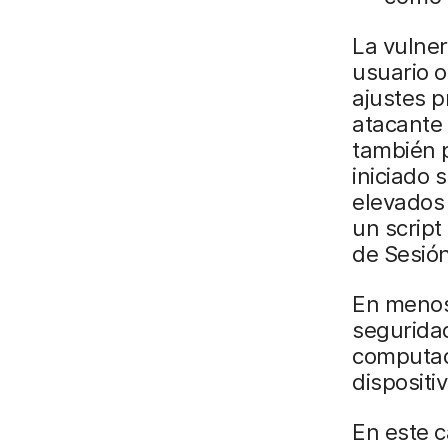
La vulner
usuario o
ajustes 
atacante 
también 
iniciado 
elevados 
un script
de Sesión
En menos
seguridad
computad
dispositi
En este 