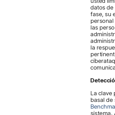
usted lim
datos de
fase, su
personal
las perso
administr
administ
la respue
pertinent
ciberataq
comunica
Detección
La clave
basal de
Benchma
sistema. A