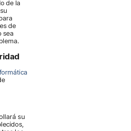
o de la
 su
para
tes de
o sea
oblema.
ridad
formática
de
ollará su
lecidos,