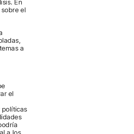
isis. En
 sobre el
a
oladas,
stemas a
be
ar el
 políticas
lidades
podría
al a los