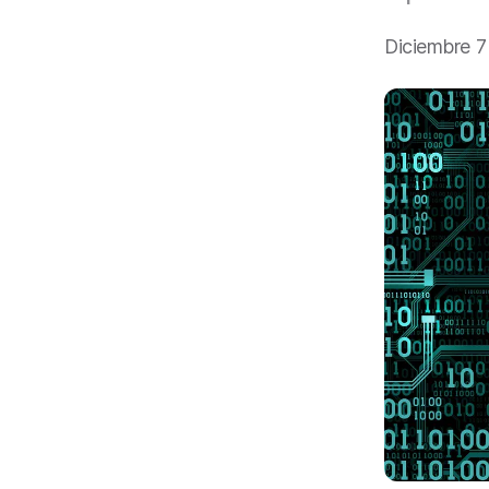
a
l
Diciembre 7