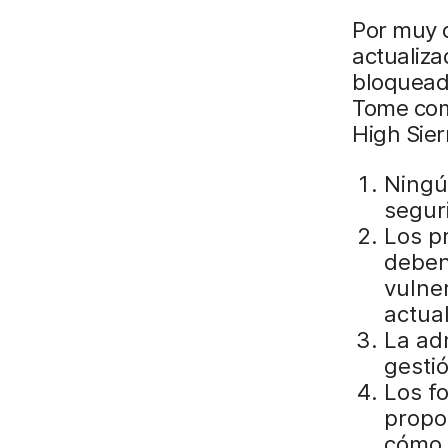
Por muy d
actualiza
bloquead
Tome com
High Sier
Ningú
segur
Los p
deben
vulne
actua
La adm
gesti
Los f
propo
cómo 