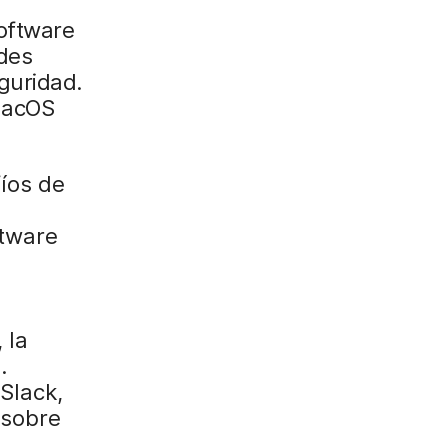
o
software
e
edes
l
guridad.
e
acOS
c
t
r
íos de
ó
n
ftware
i
c
o
 la
.
Slack,
 sobre