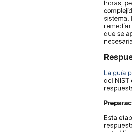
horas, pe
complejid
sistema.
remediar 
que se a
necesaria
Respues
La guía p
del NIST 
respuesta
Preparac
Esta etap
respuesta