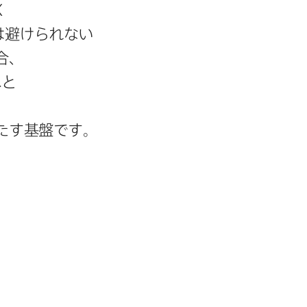
X
​避けられない​
、​
と​
満たす基盤です。