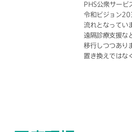
PHS
公衆サービス
令和ビジョン
20
流れと​なってい
遠隔診療支援など
移行しつつあります
置き換えではなく