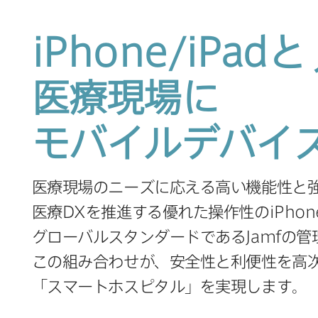
iPhone
/
iPad
と
医療現場に​​
モバイルデバイ
医療現場の​ニーズに​応える​高い​機能性と
医療
DX
を​推進する​優れた​操作性の
iPhon
グローバルスタンダードである
Jamf
の​
この​組み合わせが、​安全性と​利便性を​高次
「スマートホスピタル」を​実現します。