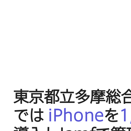
東京都立多摩総
では
iPhone
を
1