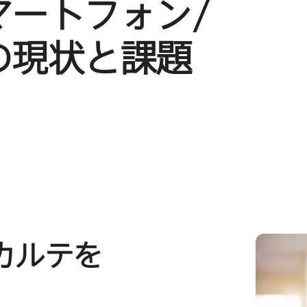
マートフォン/
​現状と​課題
カルテを​