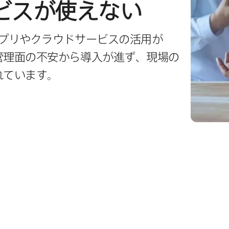
ビスが​使えない
リや​クラウドサービスの​活用が​
理面の​不安から​導入が​進ず、​現場の​
れています。