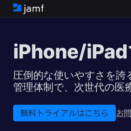
ホ
ー
ム
iPhone
/
iPad
圧倒的な​使いやすさを​誇
管理体制で、​次世代の​
無料トライアルは​こちら
お問