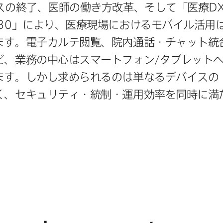
の​終了、​医師の​働き方​改革、​そして​「医療
D
30
」に​より、​医療現場に​おける​モバイル活用は
ます。​電子カルテ閲覧、​院内通話・チャット統合
、​業務の​中心は​スマートフォン/タブレットへ
。​しか​し​求められるのは​単なる​デバイスの​
、​セキュリティ・統制・運用効率を​同時に​