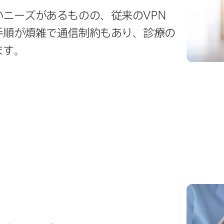
​ニーズが​ある​ものの、​従来の
VPN
順が​煩雑で​通信制約も​あり、​診療の​
ます。