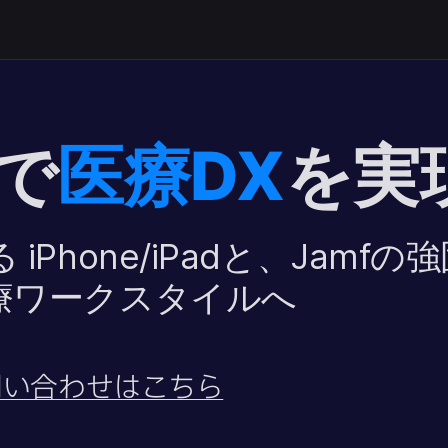
で
医療
DX
を​実
る
iPhone
/
iPad
と、
Jamf
の​強
医療ワークスタイルへ
い​合わせは​こちら