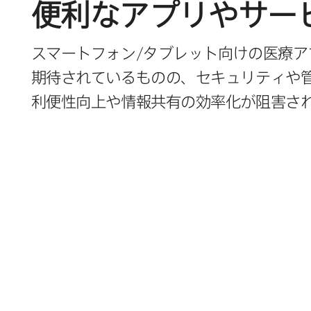
便利な​アプリや​サー
スマートフォン/タブレット向けの​医療アプ
期待されている​ものの、​セキュリティや​管
利便性向上や情報共有の​効率化が​阻害さ