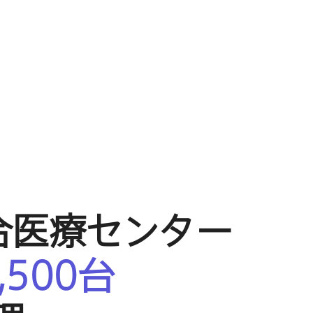
合医療センター
,
500
台