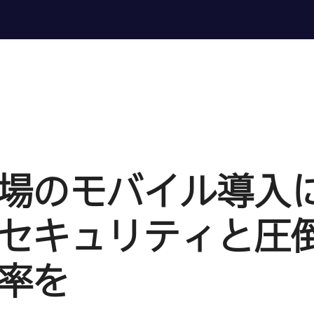
場の​モバイル導入
​セキュリティと​圧倒
率を