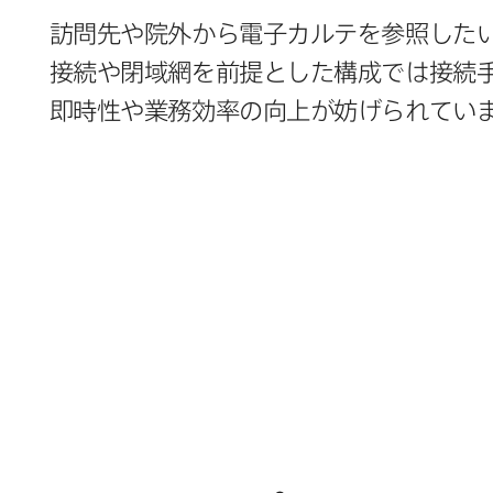
訪問先や​院外から​電子カルテを​参照したい
接続や​閉域網を​前提とした​構成では​接続手
即時性や業務効率の​向上が​妨げられてい