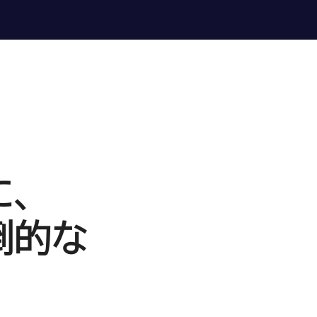
に、
的な​