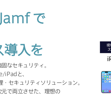
Jamf
で
ス導入を
​強固な​セキュリティ。
e
/
iPad
と、​
管理・セキュリティソリューション。
元で​両立させた、​理想の​