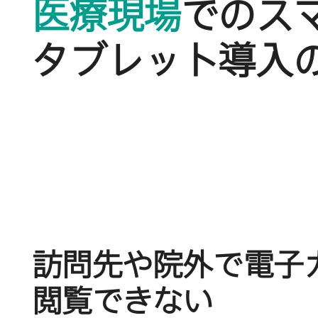
医療現場
での​ス
タブレット導入の
訪問先や​院外で​電子
閲覧できない