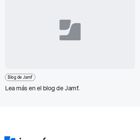
r
ó
n
i
c
o
Blog de Jamf
Lea más en el blog de Jamf.