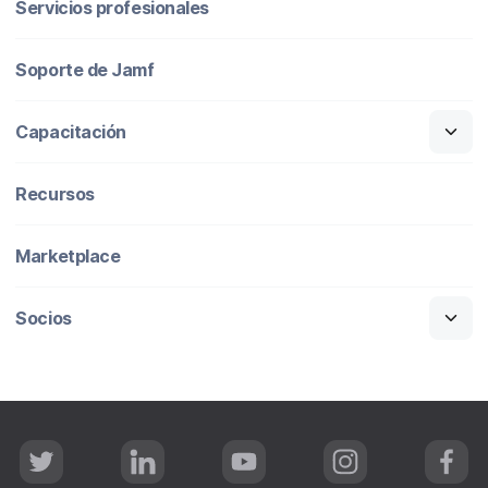
Servicios profesionales
Soporte de Jamf
Capacitación
Recursos
Marketplace
Socios
T
L
Y
I
F
w
i
o
n
a