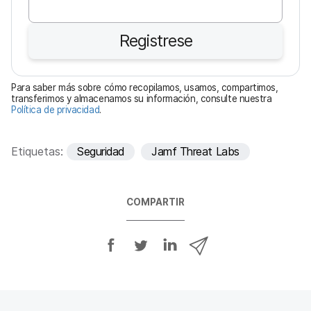
l
i
Registrese
g
a
t
Para saber más sobre cómo recopilamos, usamos, compartimos,
o
transferimos y almacenamos su información, consulte nuestra
Política de privacidad
.
r
i
o
Etiquetas:
Seguridad
Jamf Threat Labs
COMPARTIR
C
C
C
C
o
o
o
o
m
m
m
m
p
p
p
p
a
a
a
a