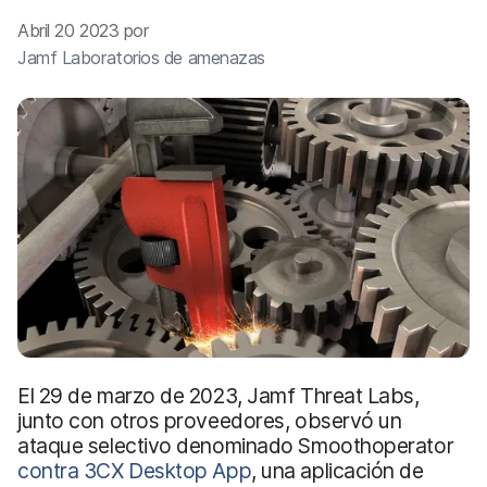
l
Abril 20 2023 por
Jamf Laboratorios de amenazas
El 29 de marzo de 2023, Jamf Threat Labs,
junto con otros proveedores, observó un
ataque selectivo denominado Smoothoperator
contra
3CX Desktop App
, una aplicación de