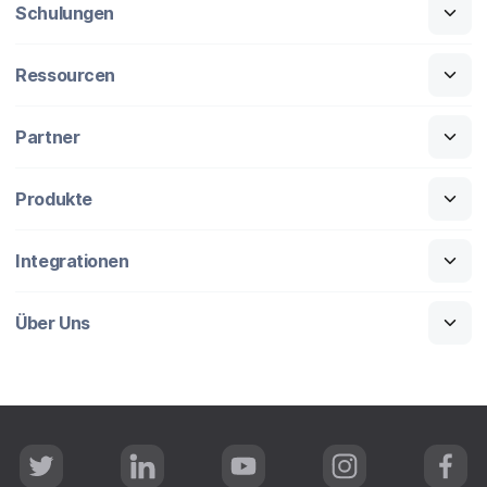
Schulungen
Ressourcen
Partner
Produkte
Integrationen
Über Uns
T
L
Y
I
F
w
i
o
n
a