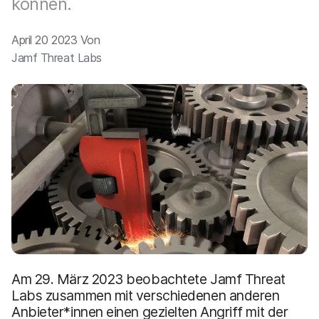
können.
a
n
u
p
April 20 2023 Von
t
Jamf Threat Labs
i
n
h
a
l
t
e
n
Am 29. März 2023 beobachtete Jamf Threat
Labs zusammen mit verschiedenen anderen
Anbieter*innen einen gezielten Angriff mit der