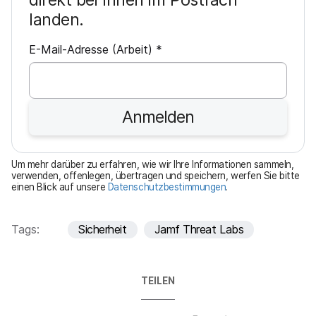
landen.
P
E-Mail-Adresse (Arbeit)
*
f
l
i
Anmelden
c
h
t
Um mehr darüber zu erfahren, wie wir Ihre Informationen sammeln,
f
verwenden, offenlegen, übertragen und speichern, werfen Sie bitte
einen Blick auf unsere
Datenschutzbestimmungen
.
e
l
d
Tags:
Sicherheit
Jamf Threat Labs
TEILEN