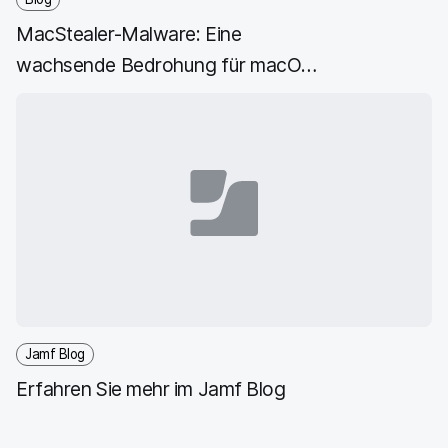
n
MacStealer-Malware: Eine
g
}
wachsende Bedrohung für macOS
Benutzer*innen
Jamf Blog
Erfahren Sie mehr im Jamf Blog