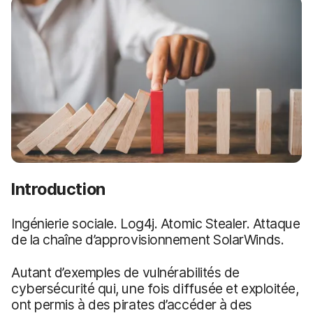
p
m
a
e
l
n
t
Introduction
Ingénierie sociale. Log4j. Atomic Stealer. Attaque
de la chaîne d’approvisionnement SolarWinds.
Autant d’exemples de vulnérabilités de
cybersécurité qui, une fois diffusée et exploitée,
ont permis à des pirates d’accéder à des