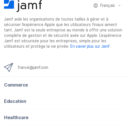
Français
s
s
s
p
u
u
u
a
Jamf aide les organisations de toutes tailles à gérer et à
r
r
r
r
sécuriser l’expérience Apple que les utilisateurs finaux aiment
F
T
L
e
tant. Jamf est la seule entreprise au monde à offrir une solution
a
w
i
-
complète de gestion et de sécurité axée sur Apple. L’expérience
c
i
n
m
Jamf est sécurisée pour les entreprises, simple pour les
utilisateurs et protège la vie privée.
En savoir plus sur Jamf
.
e
t
k
a
b
t
e
i
o
e
d
l
o
r
I
france@jamf.com
k
n
Commerce
Education
Healthcare