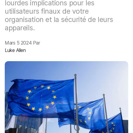
p
lourdes implications pour les
m
a
e
utilisateurs finaux de votre
l
n
organisation et la sécurité de leurs
t
appareils.
Mars 5 2024 Par
Luke Allen