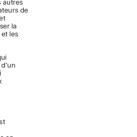
 autres
ateurs de
et
ser la
et les
qui
n d'un
i
x
st