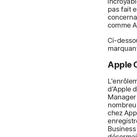
incroyabl
pas fait 
concernan
comme Ap
Ci-desso
marquant
Apple 
L'enrôle
d'Apple 
Manager s
nombreuse
chez Appl
enregistr
Business
désormai