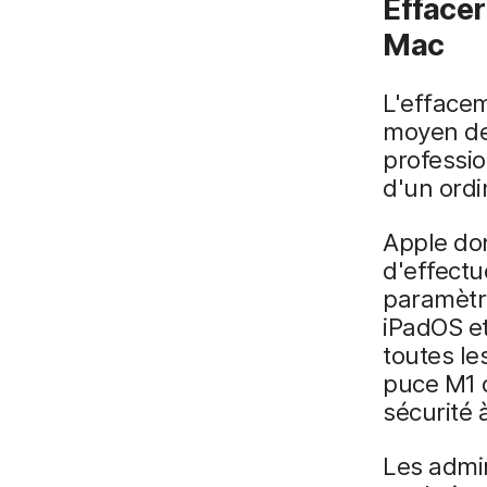
Effacer
Mac
L'effacem
moyen de 
professi
d'un ordi
Apple don
d'effectu
paramètre
iPadOS et
toutes le
puce M1 d
sécurité à
Les admin