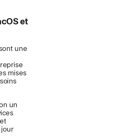
acOS et
 sont une
treprise
les mises
soins
ion un
ices
et
 jour