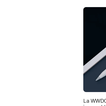
i
p
a
l
La WWDC 