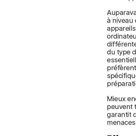
Auparavan
à niveau 
appareils
ordinateu
différent
du type d
essentiel
préfèren
spécifiqu
préparati
Mieux enc
peuvent t
garantit 
menaces e