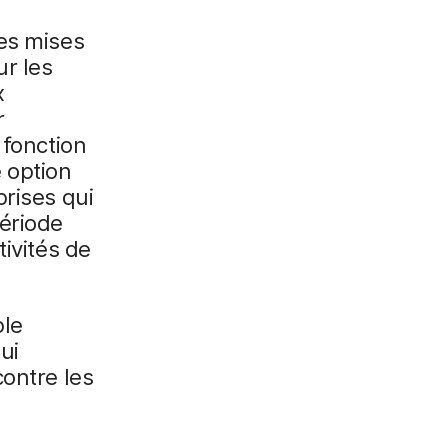
les mises
ur les
x
r
 fonction
 option
prises qui
ériode
tivités de
ple
ui
contre les