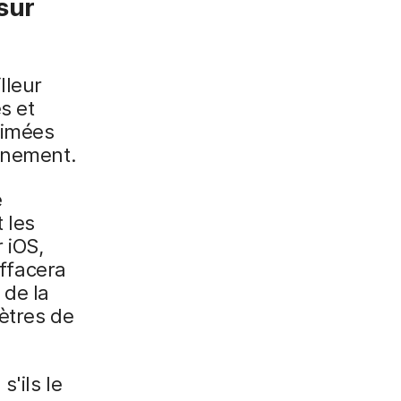
sur
lleur
s et
rimées
onnement.
é
 les
 iOS,
effacera
 de la
ètres de
'ils le