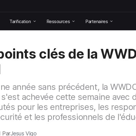
Tarification
Ressources
Partenaires
points clés de la WW
1
une année sans précédent, la WWD
 s'est achevée cette semaine avec 
tés pour les entreprises, les respo
écurité et les professionnels de l'édu
1 Par
Jesus Vigo