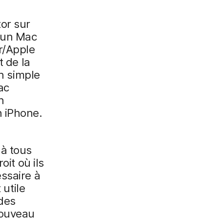
or sur
r un Mac
r/Apple
 de la
un simple
ac
n
n iPhone.
 à tous
oit où ils
ssaire à
 utile
 des
nouveau