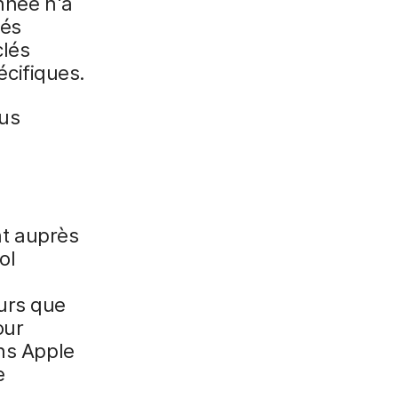
nnée n'a
tés
clés
cifiques.
lus
t auprès
ol
urs que
our
ans Apple
e