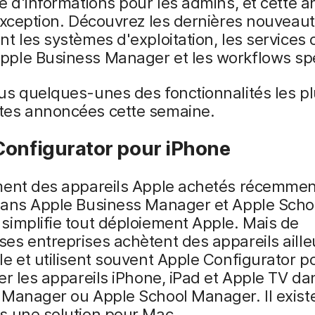
e d'informations pour les admins, et cette a
exception. Découvrez les dernières nouveau
t les systèmes d'exploitation, les services 
ple Business Manager et les workflows spé
us quelques-unes des fonctionnalités les p
es annoncées cette semaine.
Configurator pour iPhone
ment des appareils Apple achetés récemmen
dans Apple Business Manager et Apple Scho
implifie tout déploiement Apple. Mais de
s entreprises achètent des appareils aille
e et utilisent souvent Apple Configurator p
er les appareils iPhone, iPad et Apple TV d
 Manager ou Apple School Manager. Il exist
s une solution pour Mac.