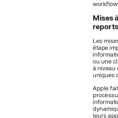
workflow 
Mises à
reports
Les mises
étape im
informati
ou une cl
à niveau 
uniques d
Apple fai
processus
informati
dynamiqu
leurs app