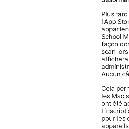
Plus tard
l'App Sto
apparten
School M
façon don
scan lors
affichera
administ
Aucun câb
Cela perm
les Mac s
ont été a
l'inscript
pour les 
appareils