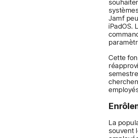
souhaite
systèmes 
Jamf peuv
iPadOS. L
commande
paramètr
Cette fon
réapprovi
semestre
cherchent
employés
Enrôlem
La popula
souvent l