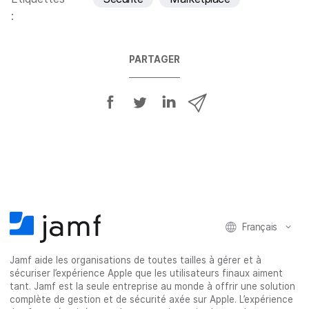
:
PARTAGER
P
P
P
P
a
a
a
a
r
r
r
r
t
t
t
t
a
a
a
a
g
g
g
g
e
e
e
e
r
r
r
r
Français
s
s
s
p
u
u
u
a
Jamf aide les organisations de toutes tailles à gérer et à
r
r
r
r
sécuriser l’expérience Apple que les utilisateurs finaux aiment
F
T
L
e
tant. Jamf est la seule entreprise au monde à offrir une solution
a
w
i
-
complète de gestion et de sécurité axée sur Apple. L’expérience