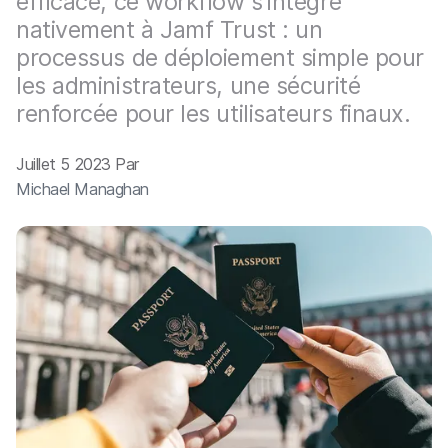
efficace, ce workflow s’intègre
p
m
a
nativement à Jamf Trust : un
e
l
n
processus de déploiement simple pour
t
les administrateurs, une sécurité
renforcée pour les utilisateurs finaux.
Juillet 5 2023 Par
Michael Managhan