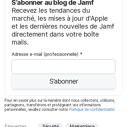
S’abonner au blog de Jamf
Recevez les tendances du
marché, les mises à jour d'Apple
et les dernières nouvelles de Jamf
directement dans votre boîte
mails.
O
Adresse e-mail (professionnelle)
*
b
l
i
S’abonner
g
a
t
Pour en savoir plus sur la manière dont nous collectons, utilisons,
o
partageons, transférons et protégeant vos informations
personnelles, veuillez consulter notre
Politique de confidentialité
.
i
r
e
Étiquettes
Sécurité
Marketplace