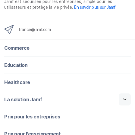
c
i
n
m
Jamf est sécurisée pour les entreprises, simple pour les
utilisateurs et protège la vie privée.
En savoir plus sur Jamf
.
e
t
k
a
b
t
e
i
o
e
d
l
o
r
I
france@jamf.com
k
n
Commerce
Education
Healthcare
La solution Jamf
Prix pour les entreprises
Prix pour l'enseignement