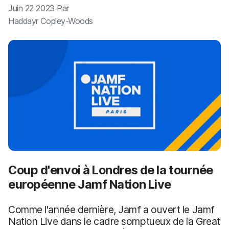
p
m
Juin 22 2023 Par
a
e
Haddayr Copley-Woods
l
n
t
Coup d'envoi à Londres de la tournée
européenne Jamf Nation Live
Comme l'année dernière, Jamf a ouvert le Jamf
Nation Live dans le cadre somptueux de la Great