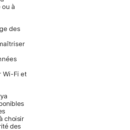
 ou à
age des
maîtriser
onnées
 Wi-Fi et
rya
sponibles
es
à choisir
rité des