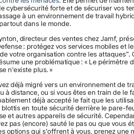
contre les menaces.
Elle permet de mainten
e cybersécurité forte et de sécuriser vos t
assage à un environnement de travail hybri
 partout dans le monde.
nton, directeur des ventes chez Jamf, prés
efense : protégez vos services mobiles et le
e votre organisation contre les attaques". 
résume une problématique : « Le périmètre 
se n'existe plus. »
vez déjà migré vers un environnement de tra
u à distance, ou si vous êtes en train de le f
ablement déjà accepté le fait que les utilis
 blottis en toute sécurité derrière le pare-fe
ise et autres appareils de sécurité. Cependan
ez pas (encore) sauté le pas ou que vous ét
es options qui s'offrent à vous, prenez une 