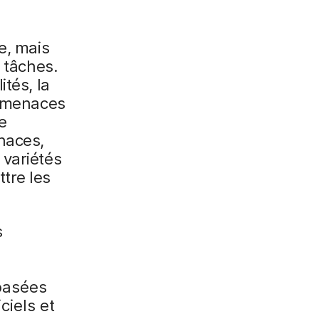
e, mais
s tâches.
ités, la
e menaces
e
naces,
 variétés
tre les
s
basées
ciels et