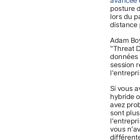
avancée 
posture d
lors du p
distance
Adam Boy
"Threat D
données d
session 
l'entrepri
Si vous a
hybride o
avez prob
sont plus
l'entrepr
vous n'av
différent