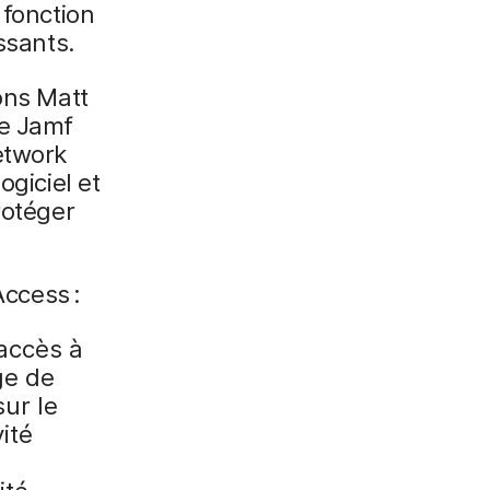
 fonction
ssants.
ons Matt
te Jamf
etwork
ogiciel et
rotéger
Access :
accès à
ge de
ur le
ité