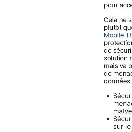
pour acce
Cela ne s
plutôt qu
Mobile T
protectio
de sécuri
solution
mais va p
de menace
données d
Sécuri
menace
malvei
Sécur
sur l