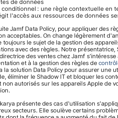
uites de données
 conditionnel : une règle contextuelle en 
régit l'accès aux ressources de données se
uite Jamf Data Policy, pour appliquer des rè
tion acceptables. On change légèrement d'a
 toujours le sujet de la gestion des appareil
tions avec des règles. Notre présentatrice,
directrice des ventes chez Jamf s'intéresse
ntation et à la gestion des règles de
contrôl
ia la solution Data Policy pour assurer une uti
e, éliminer le Shadow IT et bloquer les con
t non autorisés sur les appareils Apple de v
ion.
arya présente des cas d'utilisation s'appli
eux secteurs. Elle soulève certains problè
s dont la fréquence a augmenté du fait de 