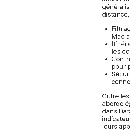
généralis
distance, 
Filtra
Mac a
Itinér
les c
Contr
pour 
Sécuri
conne
Outre les
aborde ég
dans Data
indicateu
leurs app