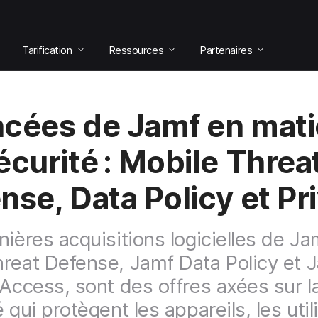
Tarification
Ressources
Partenaires
cées de Jamf en mati
écurité : Mobile Threa
nse, Data Policy et Pr
ess
nières acquisitions logicielles de Ja
reat Defense, Jamf Data Policy et 
 Access, sont des offres axées sur l
 qui protègent les appareils, les util