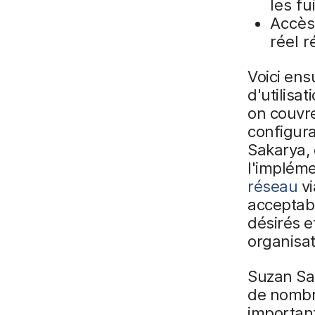
les f
Accès
réel 
Voici ens
d'utilisa
on couvre
configura
Sakarya, 
l'impléme
réseau
v
acceptabl
désirés e
organisat
Suzan Sak
de nombr
important