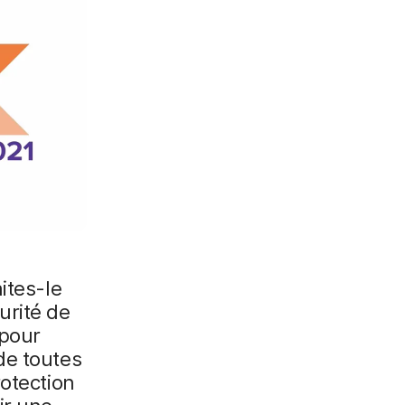
ites-le
urité de
 pour
de toutes
rotection