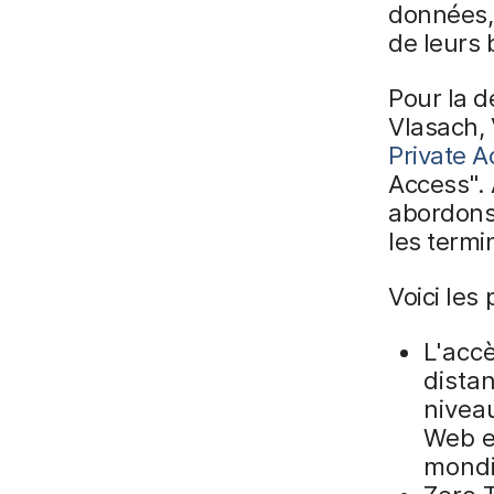
données, 
de leurs 
Pour la d
Vlasach, 
Private 
Access". 
abordons 
les termi
Voici les
L'acc
dista
niveau
Web et
mondia