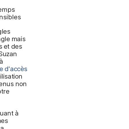
temps
nsibles
gles
ngle mais
s et des
 Suzan
 à
e d'accès
lisation
tenus non
otre
quant à
mes
la