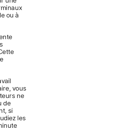
ir une
erminaux
de ou à
ente
s
Cette
de
vail
aire, vous
ateurs ne
u de
t, si
udiez les
minute