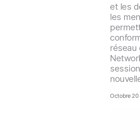
i
et les d
p
a
les men
l
permett
conform
réseau 
Network
session
nouvell
Octobre 20