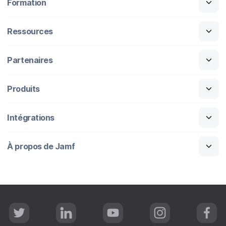
Formation
Ressources
Partenaires
Produits
Intégrations
À propos de Jamf
T
L
Y
I
F
w
i
o
n
a
i
n
u
s
c