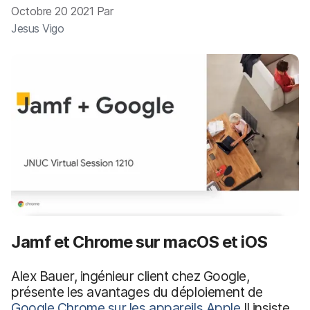
p
m
Octobre 20 2021 Par
a
e
Jesus Vigo
l
n
t
Jamf et Chrome sur macOS et iOS
Alex Bauer, ingénieur client chez Google,
présente les avantages du déploiement de
Google Chrome sur les appareils Apple.
Il insiste