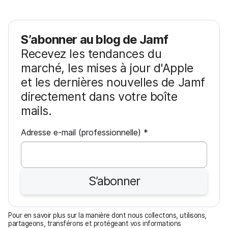
S’abonner au blog de Jamf
Recevez les tendances du
marché, les mises à jour d'Apple
et les dernières nouvelles de Jamf
directement dans votre boîte
mails.
O
Adresse e-mail (professionnelle)
*
b
l
i
S’abonner
g
a
t
Pour en savoir plus sur la manière dont nous collectons, utilisons,
o
partageons, transférons et protégeant vos informations