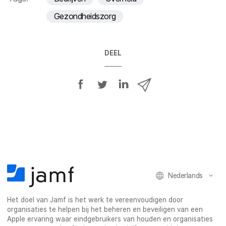
Gezondheidszorg
DEEL
D
D
D
D
e
e
e
e
e
e
e
e
l
l
l
l
o
o
o
v
p
p
p
i
F
T
L
a
a
w
i
e
Nederlands
c
i
n
-
e
t
k
m
Het doel van Jamf is het werk te vereenvoudigen door
b
t
e
a
organisaties te helpen bij het beheren en beveiligen van een
o
e
d
i
Apple ervaring waar eindgebruikers van houden en organisaties
o
r
I
l