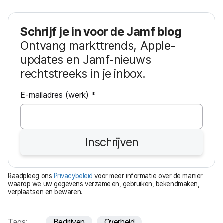
Schrijf je in voor de Jamf blog
Ontvang markttrends, Apple-
updates en Jamf-nieuws
rechtstreeks in je inbox.
V
E-mailadres (werk)
*
e
r
e
Inschrijven
i
s
t
Raadpleeg ons
Privacybeleid
voor meer informatie over de manier
waarop we uw gegevens verzamelen, gebruiken, bekendmaken,
verplaatsen en bewaren.
Tags:
Bedrijven
Overheid