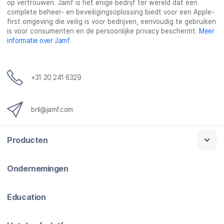
op vertrouwen. Jamf is het enige bedrijf ter wereld dat een
k
n
complete beheer- en beveiligingsoplossing biedt voor een Apple-
first omgeving die veilig is voor bedrijven, eenvoudig te gebruiken
is voor consumenten en de persoonlijke privacy beschermt.
Meer
informatie over Jamf
.
+31 20 241 6329
bnl@jamf.com
Producten
Ondernemingen
Education