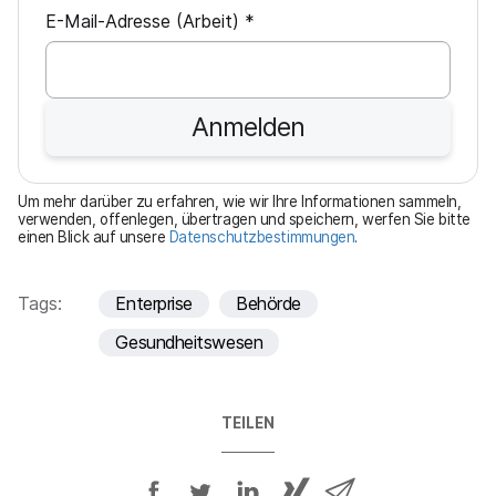
P
E-Mail-Adresse (Arbeit)
*
f
l
i
Anmelden
c
h
t
Um mehr darüber zu erfahren, wie wir Ihre Informationen sammeln,
f
verwenden, offenlegen, übertragen und speichern, werfen Sie bitte
einen Blick auf unsere
Datenschutzbestimmungen
.
e
l
d
Tags:
Enterprise
Behörde
Gesundheitswesen
TEILEN
A
A
A
{
V