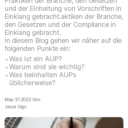
Praktiken der Branche, den Gesetzen
a
n
u
und der Einhaltung von Vorschriften in
p
Einklang gebracht.aktiken der Branche,
t
den Gesetzen und der Compliance in
i
n
Einklang gebracht.
h
In diesem Blog gehen wir näher auf die
a
l
folgenden Punkte ein:
t
Was ist ein AUP?
e
n
Warum sind sie wichtig?
Was beinhalten AUPs
üblicherweise?
May 31 2022 Von
Jesus Vigo