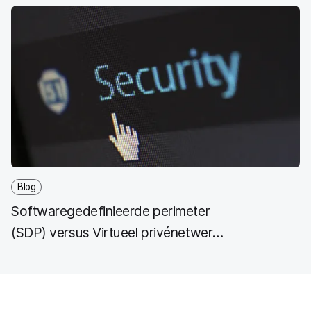
belang ervan voor ZTNA?
Blog
Softwaregedefinieerde perimeter
(SDP) versus Virtueel privénetwerk
(VPN) en ZTNA