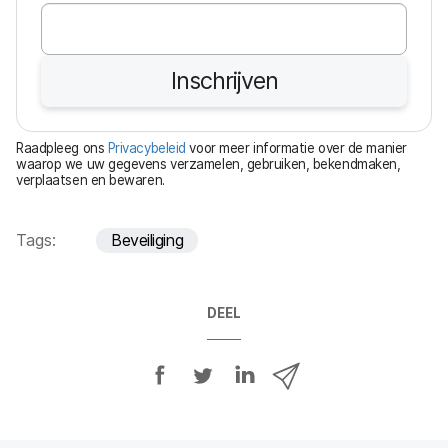
e
r
e
Inschrijven
i
s
t
Raadpleeg ons
Privacybeleid
voor meer informatie over de manier
waarop we uw gegevens verzamelen, gebruiken, bekendmaken,
verplaatsen en bewaren.
Tags:
Beveiliging
DEEL
D
D
D
D
e
e
e
e
e
e
e
e
l
l
l
l