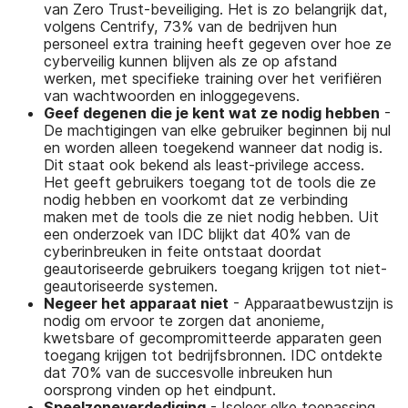
van Zero Trust-beveiliging. Het is zo belangrijk dat,
volgens Centrify, 73% van de bedrijven hun
personeel extra training heeft gegeven over hoe ze
cyberveilig kunnen blijven als ze op afstand
werken, met specifieke training over het verifiëren
van wachtwoorden en inloggegevens.
Geef degenen die je kent wat ze nodig hebben
-
De machtigingen van elke gebruiker beginnen bij nul
en worden alleen toegekend wanneer dat nodig is.
Dit staat ook bekend als least-privilege access.
Het geeft gebruikers toegang tot de tools die ze
nodig hebben en voorkomt dat ze verbinding
maken met de tools die ze niet nodig hebben. Uit
een onderzoek van IDC blijkt dat 40% van de
cyberinbreuken in feite ontstaat doordat
geautoriseerde gebruikers toegang krijgen tot niet-
geautoriseerde systemen.
Negeer het apparaat niet
- Apparaatbewustzijn is
nodig om ervoor te zorgen dat anonieme,
kwetsbare of gecompromitteerde apparaten geen
toegang krijgen tot bedrijfsbronnen. IDC ontdekte
dat 70% van de succesvolle inbreuken hun
oorsprong vinden op het eindpunt.
Speelzoneverdediging
- Isoleer elke toepassing