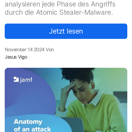
a
n
analysieren jede Phase des Angriffs
u
durch die Atomic Stealer-Malware.
p
t
i
Jetzt lesen
n
h
a
l
November 14 2024 Von
t
Jesus Vigo
e
n