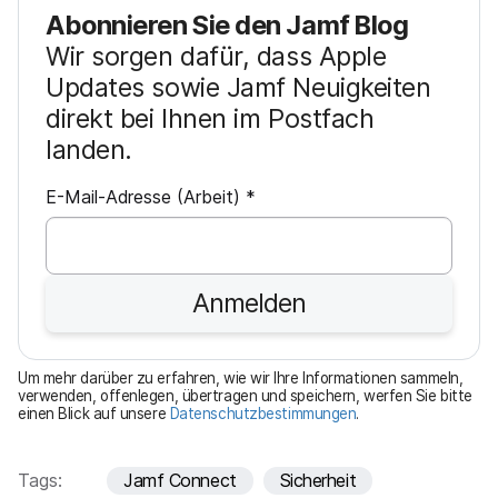
Abonnieren Sie den Jamf Blog
Wir sorgen dafür, dass Apple
Updates sowie Jamf Neuigkeiten
direkt bei Ihnen im Postfach
landen.
P
E-Mail-Adresse (Arbeit)
*
f
l
i
Anmelden
c
h
t
Um mehr darüber zu erfahren, wie wir Ihre Informationen sammeln,
f
verwenden, offenlegen, übertragen und speichern, werfen Sie bitte
einen Blick auf unsere
Datenschutzbestimmungen
.
e
l
d
Tags:
Jamf Connect
Sicherheit