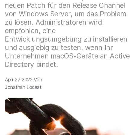
a
n
neuen Patch für den Release Channel
u
von Windows Server, um das Problem
p
t
zu lösen. Administratoren wird
i
empfohlen, eine
n
h
Entwicklungsumgebung zu installieren
a
und ausgiebig zu testen, wenn Ihr
l
Unternehmen macOS-Geräte an Active
t
e
Directory bindet.
n
April 27 2022 Von
Jonathan Locast