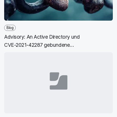
e
n
e
n
n
n
_
x
i
Blog
n
Advisory: An Active Directory und
g
}
CVE-2021-42287 gebundene
macOS Geräte