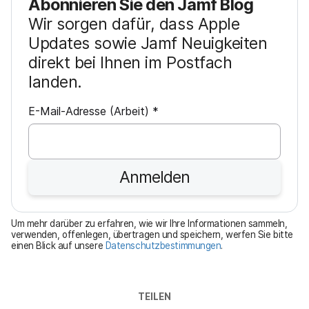
Abonnieren Sie den Jamf Blog
Wir sorgen dafür, dass Apple
Updates sowie Jamf Neuigkeiten
direkt bei Ihnen im Postfach
landen.
P
E-Mail-Adresse (Arbeit)
*
f
l
i
Anmelden
c
h
t
Um mehr darüber zu erfahren, wie wir Ihre Informationen sammeln,
f
verwenden, offenlegen, übertragen und speichern, werfen Sie bitte
einen Blick auf unsere
Datenschutzbestimmungen
.
e
l
d
TEILEN