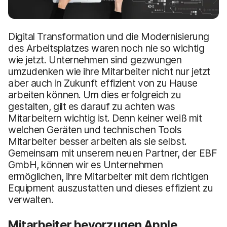
a
n
u
p
t
Digital Transformation und die Modernisierung
i
des Arbeitsplatzes waren noch nie so wichtig
n
wie jetzt. Unternehmen sind gezwungen
h
umzudenken wie ihre Mitarbeiter nicht nur jetzt
a
aber auch in Zukunft effizient von zu Hause
l
t
arbeiten können. Um dies erfolgreich zu
e
gestalten, gilt es darauf zu achten was
n
Mitarbeitern wichtig ist. Denn keiner weiß mit
welchen Geräten und technischen Tools
Mitarbeiter besser arbeiten als sie selbst.
Gemeinsam mit unserem neuen Partner, der EBF
GmbH, können wir es Unternehmen
ermöglichen, ihre Mitarbeiter mit dem richtigen
Equipment auszustatten und dieses effizient zu
verwalten.
Mitarbeiter bevorzugen Apple