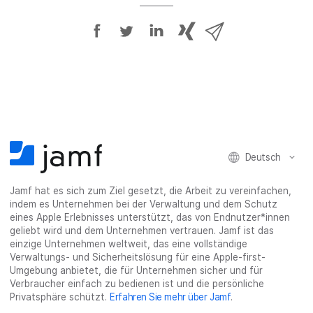
A
A
A
{
V
u
u
u
p
i
f
f
f
h
a
F
T
L
r
E
a
w
i
a
-
c
i
n
s
M
e
t
k
e
a
b
t
e
:
i
Deutsch
o
e
d
s
l
o
r
I
h
t
Jamf hat es sich zum Ziel gesetzt, die Arbeit zu vereinfachen,
k
t
n
a
e
indem es Unternehmen bei der Verwaltung und dem Schutz
t
e
t
r
i
eines Apple Erlebnisses unterstützt, das von Endnutzer*innen
e
i
e
e
l
geliebt wird und dem Unternehmen vertrauen. Jamf ist das
i
l
i
_
e
einzige Unternehmen weltweit, das eine vollständige
Verwaltungs- und Sicherheitslösung für eine Apple-first-
l
e
l
o
n
Umgebung anbietet, die für Unternehmen sicher und für
e
n
e
n
Verbraucher einfach zu bedienen ist und die persönliche
n
n
_
Privatsphäre schützt.
Erfahren Sie mehr über Jamf
.
x